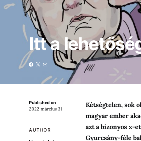
Itt a lehetősé
Published on
Kétségtelen, sok o
2022 március 31
magyar ember akad,
azt a bizonyos x-e
AUTHOR
Gyurcsány-féle bal