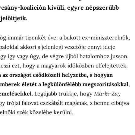
rcsány-koalíción kívüli, egyre népszerűbb
jelöltjeik.
ög immár tizenkét éve: a bukott ex-miniszterelnök,
 baloldal akkori s jelenlegi vezetője ennyi ideje
ogy így vagy úgy, de végre újból hatalomhoz jusson.
szi ezt, hogy a magyarok időközben elfelejtették,
az országot csődközeli helyzetbe, s hogyan
emberek életét a legkülönfélébb megszorításokkal,
óemelésekkel.
Legújabb trükkje, hogy
Márki-Zay
 trójai falovat eszkábált magának, s benne elbújva
elnöki szék közelébe kerülni.