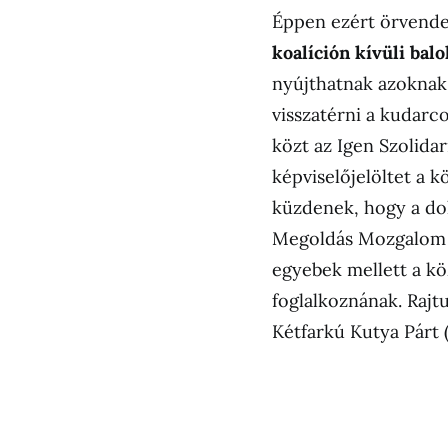
Éppen ezért örvend
koalíción kívüli bal
nyújthatnak azoknak 
visszatérni a kudarc
közt az Igen Szolida
képviselőjelöltet a k
küzdenek, hogy a do
Megoldás Mozgalom (
egyebek mellett a köz
foglalkoznának. Rajtu
Kétfarkú Kutya Párt (