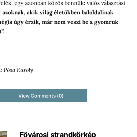
élék, egy azonban közös bennük: valós választási
 azoknak, akik világ életükben baloldalinak
mégis úgy érzik, már nem veszi be a gyomruk
”.
a: Pósa Károly
View Comments (0)
Fővárosi strandkörkép