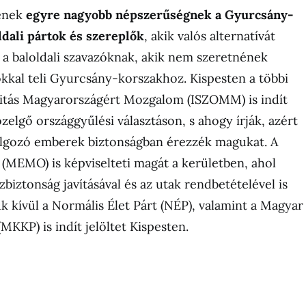
enek
egyre nagyobb népszerűségnek a Gyurcsány-
oldali pártok és szereplők
, akik valós alternatívát
a baloldali szavazóknak, akik nem szeretnének
okkal teli Gyurcsány-korszakhoz. Kispesten a többi
ritás Magyarországért Mozgalom (ISZOMM) is indít
özelgő országgyűlési választáson, s ahogy írják, azért
lgozó emberek biztonságban érezzék magukat. A
MEMO) is képviselteti magát a kerületben, ahol
biztonság javításával és az utak rendbetételével is
k kívül a Normális Élet Párt (NÉP), valamint a Magyar
MKKP) is indít jelöltet Kispesten.