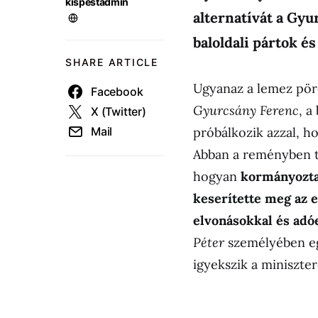
kispestadmin
alternatívát a Gyu
baloldali pártok és 
SHARE ARTICLE
Ugyanaz a lemez pör
Facebook
Gyurcsány Ferenc
, a
X (Twitter)
Mail
próbálkozik azzal, h
Abban a reményben te
hogyan
kormányozta 
keserítette meg az 
elvonásokkal és ad
Péter
személyében egy
igyekszik a miniszter