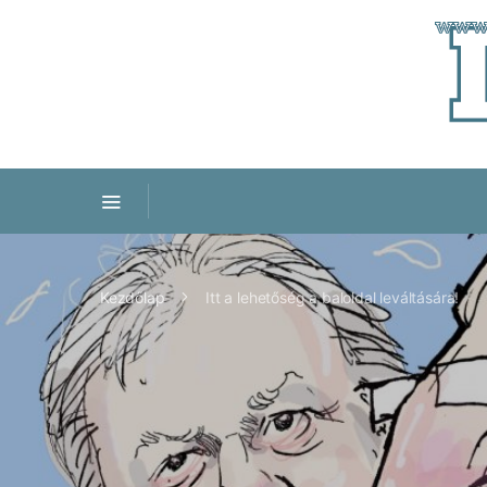
Kezdőlap
Itt a lehetőség a baloldal leváltására!