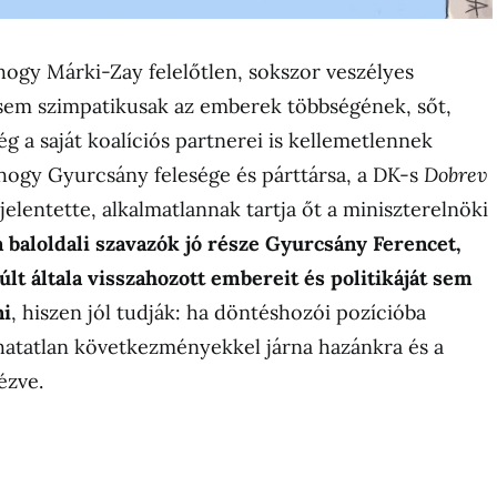
ogy Márki-Zay felelőtlen, sokszor veszélyes
l sem szimpatikusak az emberek többségének, sőt,
g a saját koalíciós partnerei is kellemetlennek
 hogy Gyurcsány felesége és párttársa, a DK-s
Dobrev
elentette, alkalmatlannak tartja őt a miniszterelnöki
a baloldali szavazók jó része Gyurcsány Ferencet,
últ általa visszahozott embereit és politikáját sem
ni
, hiszen jól tudják: ha döntéshozói pozícióba
hatatlan következményekkel járna hazánkra és a
ézve.