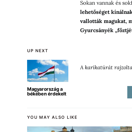
Sokan vannak és sokf
lehetőséget kínálnak
vallották magukat, 
Gyurcsányék „főztjét
UP NEXT
A karikatúrát rajzolt
Magyarország a
békében érdekelt
YOU MAY ALSO LIKE