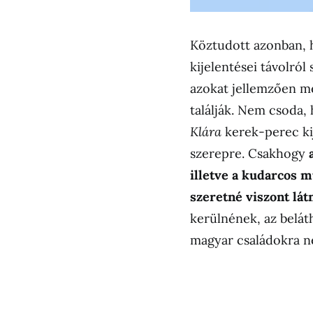
Köztudott azonban, h
kijelentései távolró
azokat jellemzően mé
találják. Nem csoda,
Klára
kerek-perec kij
szerepre. Csakhogy
illetve a kudarcos m
szeretné viszont lát
kerülnének, az belát
magyar családokra n