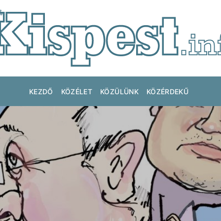
KEZDŐ
KÖZÉLET
KÖZÜLÜNK
KÖZÉRDEKŰ