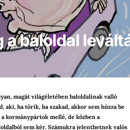
g a baloldal levált
lyan, magát világéletében baloldalinak valló
 aki, ha törik, ha szakad, akkor sem húzza be
t a kormánypártok mellé, de közben a
oldalból sem kér. Számukra jelenthetnek valós