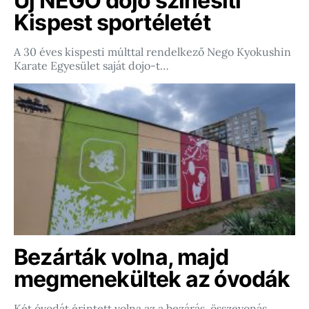
Új NEGO dojo színesíti
Kispest sportéletét
A 30 éves kispesti múlttal rendelkező Nego Kyokushin
Karate Egyesület saját dojo-t…
Bezárták volna, majd
megmenekültek az óvodák
Két óvodát érintett volna az a bezárás, összevonás,