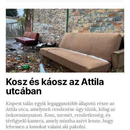
Kosz és káosz az Attila
utcában
Kispest talán egyik legaggasztóbb állapotú része az
Attila utca, amelynek rendezése úgy tűnik, kifog az
önkormányzaton. Kosz, szemét, rendetlenség, és
térfigyelő kamera, amely mintha azért lenne, hogy
lehessen a lomokat valami alá pakolni.