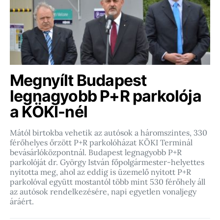
Megnyílt Budapest
legnagyobb P+R parkolója
a KÖKI-nél
Mától birtokba vehetik az autósok a háromszintes, 330
férőhelyes őrzött P+R parkolóházat KÖKI Terminál
bevásárlóközpontnál. Budapest legnagyobb P+R
parkolóját dr. György István főpolgármester-helyettes
nyitotta meg, ahol az eddig is üzemelő nyitott P+R
parkolóval együtt mostantól több mint 530 férőhely áll
az autósok rendelkezésére, napi egyetlen vonaljegy
áráért.