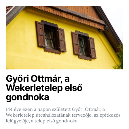
Győri Ottmár, a
Wekerletelep első
gondnoka
144 éve ezen a napon született Győri Ottmár, a
Wekerletelep utcahálózatának tervezője, az építkezés
felügyelője, a telep első gondnoka.