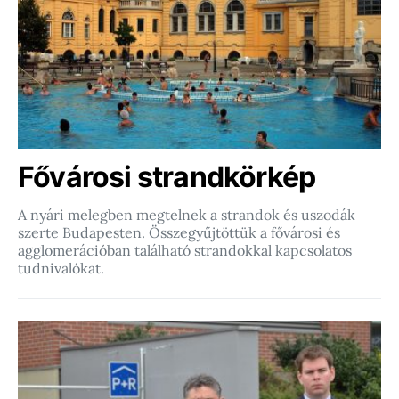
Fővárosi strandkörkép
A nyári melegben megtelnek a strandok és uszodák
szerte Budapesten. Összegyűjtöttük a fővárosi és
agglomerációban található strandokkal kapcsolatos
tudnivalókat.