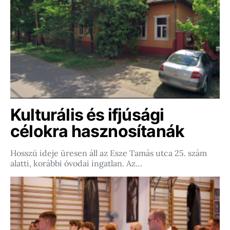
Kulturális és ifjúsági
célokra hasznosítanák
Hosszú ideje üresen áll az Esze Tamás utca 25. szám
alatti, korábbi óvodai ingatlan. Az…