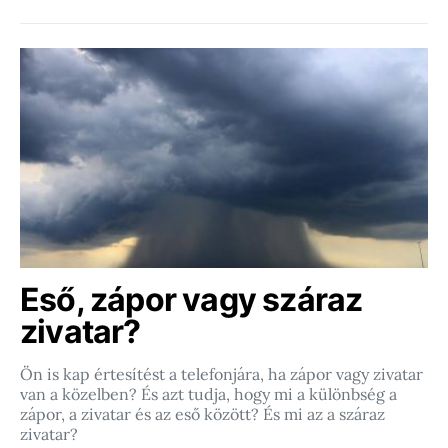
Eső, zápor vagy száraz
zivatar?
Ön is kap értesítést a telefonjára, ha zápor vagy zivatar
van a közelben? És azt tudja, hogy mi a különbség a
zápor, a zivatar és az eső között? És mi az a száraz
zivatar?