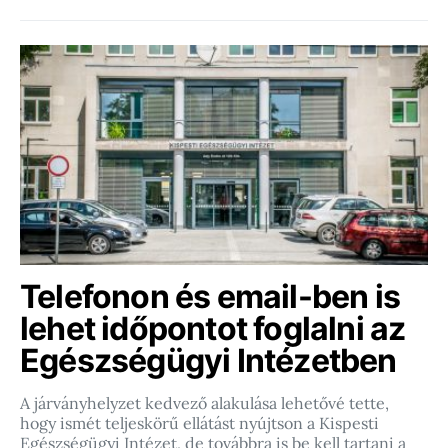
Telefonon és email-ben is
lehet időpontot foglalni az
Egészségügyi Intézetben
A járványhelyzet kedvező alakulása lehetővé tette,
hogy ismét teljeskörű ellátást nyújtson a Kispesti
Egészségügyi Intézet, de továbbra is be kell tartani a