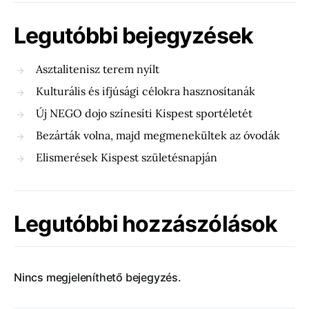
Legutóbbi bejegyzések
Asztalitenisz terem nyílt
Kulturális és ifjúsági célokra hasznosítanák
Új NEGO dojo színesíti Kispest sportéletét
Bezárták volna, majd megmenekültek az óvodák
Elismerések Kispest születésnapján
Legutóbbi hozzászólások
Nincs megjeleníthető bejegyzés.