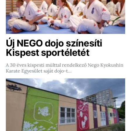
Új NEGO dojo színesíti
Kispest sportéletét
A 30 éves kispesti múlttal rendelkező Nego Kyokushin
Karate Egyesület saját dojo-t…