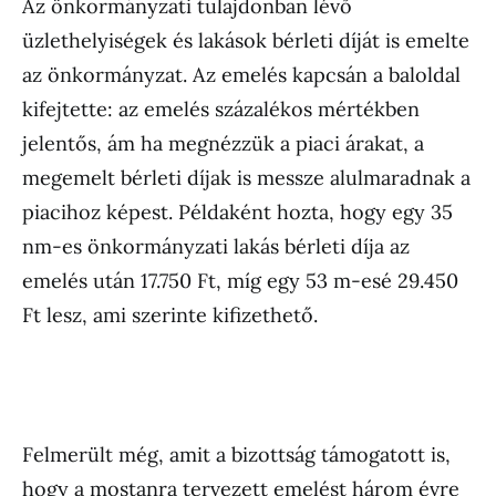
Az önkormányzati tulajdonban lévő
üzlethelyiségek és lakások bérleti díját is emelte
az önkormányzat. Az emelés kapcsán a baloldal
kifejtette: az emelés százalékos mértékben
jelentős, ám ha megnézzük a piaci árakat, a
megemelt bérleti díjak is messze alulmaradnak a
piacihoz képest. Példaként hozta, hogy egy 35
nm-es önkormányzati lakás bérleti díja az
emelés után 17.750 Ft, míg egy 53 m-esé 29.450
Ft lesz, ami szerinte kifizethető.
Felmerült még, amit a bizottság támogatott is,
hogy a mostanra tervezett emelést három évre