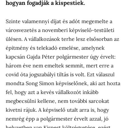
hogyan fogadják a kispestiek.
Szinte valamennyi díjat és adót megemelte a
városvezetés a novemberi képviselő-testületi
ülésen. A vállalkozások terhe lesz elsősorban az
építmény és telekadó emelése, amelynek
kapcsán Gajda Péter polgármester úgy érvelt:
három éve nem emeltek semmit, mert erre a
covid óta jogszabályi tiltás is volt. Ezt válaszul
mondta Song Simon képviselőnek, aki azt hozta
fel, hogy azt a kevés vállalkozót inkább
megbecsülni kellene, nem további sarcokat
kivetni rájuk. A képviselő utalt arra is, hogy
nemrég épp a polgármester érvelt azzal, jó
helyzetben van Kispest költségvetése, ezért