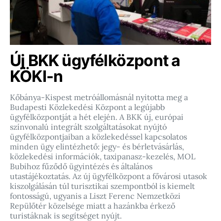
Új BKK ügyfélközpont a
KÖKI-n
Kőbánya-Kispest metróállomásnál nyitotta meg a
Budapesti Közlekedési Központ a legújabb
ügyfélközpontját a hét elején. A BKK új, európai
színvonalú integrált szolgáltatásokat nyújtó
ügyfélközpontjaiban a közlekedéssel kapcsolatos
minden ügy elintézhető: jegy- és bérletvásárlás,
közlekedési információk, taxipanasz-kezelés, MOL
Bubihoz fűződő ügyintézés és általános
utastájékoztatás. Az új ügyfélközpont a fővárosi utasok
kiszolgálásán túl turisztikai szempontból is kiemelt
fontosságú, ugyanis a Liszt Ferenc Nemzetközi
Repülőtér közelsége miatt a hazánkba érkező
turistáknak is segítséget nyújt.