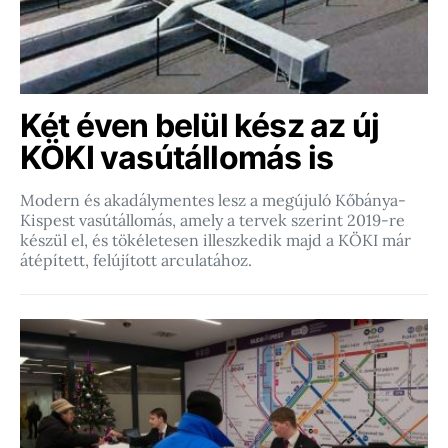
Két éven belül kész az új
KÖKI vasútállomás is
Modern és akadálymentes lesz a megújuló Kőbánya-
Kispest vasútállomás, amely a tervek szerint 2019-re
készül el, és tökéletesen illeszkedik majd a KÖKI már
átépített, felújított arculatához.