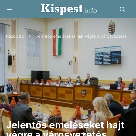
Kezdőlap
Jelentős emeléseket hajt végre a városvezetés
Jelentős emeléseket hajt
végre a városvezetés