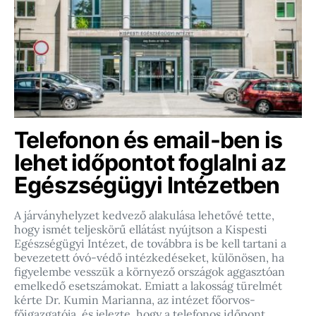
Telefonon és email-ben is
lehet időpontot foglalni az
Egészségügyi Intézetben
A járványhelyzet kedvező alakulása lehetővé tette,
hogy ismét teljeskörű ellátást nyújtson a Kispesti
Egészségügyi Intézet, de továbbra is be kell tartani a
bevezetett óvó-védő intézkedéseket, különösen, ha
figyelembe vesszük a környező országok aggasztóan
emelkedő esetszámokat. Emiatt a lakosság türelmét
kérte Dr. Kumin Marianna, az intézet főorvos-
főigazgatója, és jelezte, hogy a telefonos időpont