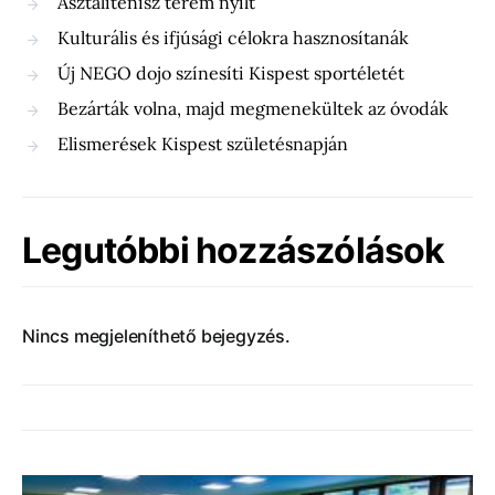
Asztalitenisz terem nyílt
Kulturális és ifjúsági célokra hasznosítanák
Új NEGO dojo színesíti Kispest sportéletét
Bezárták volna, majd megmenekültek az óvodák
Elismerések Kispest születésnapján
Legutóbbi hozzászólások
Nincs megjeleníthető bejegyzés.