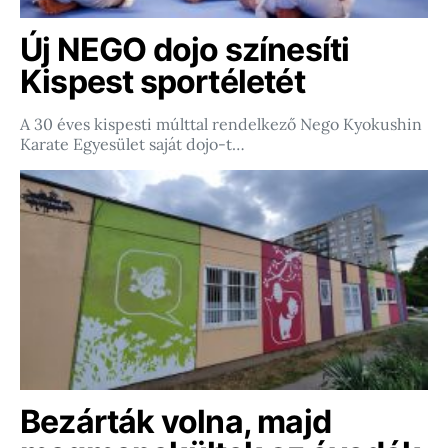
Új NEGO dojo színesíti
Kispest sportéletét
A 30 éves kispesti múlttal rendelkező Nego Kyokushin
Karate Egyesület saját dojo-t…
Bezárták volna, majd