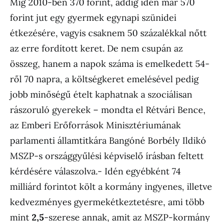
Míg 2010-ben 370 forint, addig idén már 570
forint jut egy gyermek egynapi szünidei
étkezésére, vagyis csaknem 50 százalékkal nőtt
az erre fordított keret. De nem csupán az
összeg, hanem a napok száma is emelkedett 54-
ről 70 napra, a költségkeret emelésével pedig
jobb minőségű ételt kaphatnak a szociálisan
rászoruló gyerekek – mondta el Rétvári Bence,
az Emberi Erőforrások Minisztériumának
parlamenti államtitkára Bangóné Borbély Ildikó
MSZP-s országgyűlési képviselő írásban feltett
kérdésére válaszolva.- Idén egyébként 74
milliárd forintot költ a kormány ingyenes, illetve
kedvezményes gyermekétkeztetésre, ami több
mint
2,5
-szerese annak, amit az MSZP-kormány