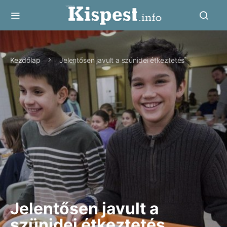
Kezdőlap
Jelentősen javult a szünidei étkeztetés
Jelentősen javult a
szünidei étkeztetés