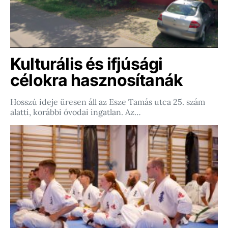
Kulturális és ifjúsági
célokra hasznosítanák
Hosszú ideje üresen áll az Esze Tamás utca 25. szám
alatti, korábbi óvodai ingatlan. Az…