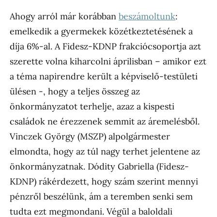
Ahogy arról már korábban
beszámoltunk
:
emelkedik a gyermekek közétkeztetésének a
díja 6%-al. A Fidesz-KDNP frakciócsoportja azt
szerette volna kiharcolni áprilisban – amikor ezt
a téma napirendre került a képviselő-testületi
ülésen -, hogy a teljes összeg az
önkormányzatot terhelje, azaz a kispesti
családok ne érezzenek semmit az áremelésből.
Vinczek György (MSZP) alpolgármester
elmondta, hogy az túl nagy terhet jelentene az
önkormányzatnak. Dódity Gabriella (Fidesz-
KDNP) rákérdezett, hogy szám szerint mennyi
pénzről beszélünk, ám a teremben senki sem
tudta ezt megmondani. Végül a baloldali