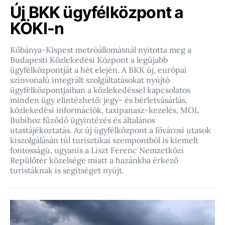
Új BKK ügyfélközpont a
KÖKI-n
Kőbánya-Kispest metróállomásnál nyitotta meg a
Budapesti Közlekedési Központ a legújabb
ügyfélközpontját a hét elején. A BKK új, európai
színvonalú integrált szolgáltatásokat nyújtó
ügyfélközpontjaiban a közlekedéssel kapcsolatos
minden ügy elintézhető: jegy- és bérletvásárlás,
közlekedési információk, taxipanasz-kezelés, MOL
Bubihoz fűződő ügyintézés és általános
utastájékoztatás. Az új ügyfélközpont a fővárosi utasok
kiszolgálásán túl turisztikai szempontból is kiemelt
fontosságú, ugyanis a Liszt Ferenc Nemzetközi
Repülőtér közelsége miatt a hazánkba érkező
turistáknak is segítséget nyújt.