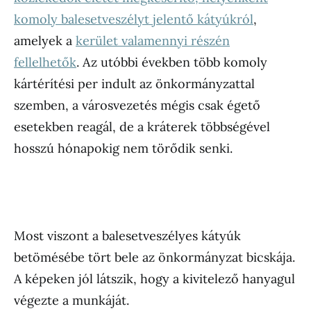
komoly balesetveszélyt jelentő kátyúkról
,
amelyek a
kerület valamennyi részén
fellelhetők
. Az utóbbi években több komoly
kártérítési per indult az önkormányzattal
szemben, a városvezetés mégis csak égető
esetekben reagál, de a kráterek többségével
hosszú hónapokig nem törődik senki.
Most viszont a balesetveszélyes kátyúk
betömésébe tört bele az önkormányzat bicskája.
A képeken jól látszik, hogy a kivitelező hanyagul
végezte a munkáját.