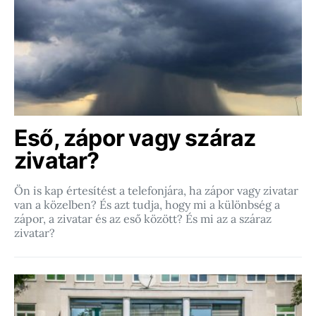
Eső, zápor vagy száraz
zivatar?
Ön is kap értesítést a telefonjára, ha zápor vagy zivatar
van a közelben? És azt tudja, hogy mi a különbség a
zápor, a zivatar és az eső között? És mi az a száraz
zivatar?