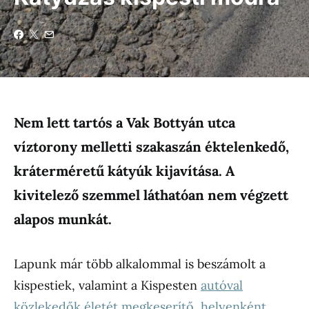
Nem lett tartós a Vak Bottyán utca
víztorony melletti szakaszán éktelenkedő,
kráterméretű kátyúk kijavítása. A
kivitelező szemmel láthatóan nem végzett
alapos munkát.
Lapunk már több alkalommal is beszámolt a
kispestiek, valamint a Kispesten
autóval
közlekedők életét megkeserítő, helyenként