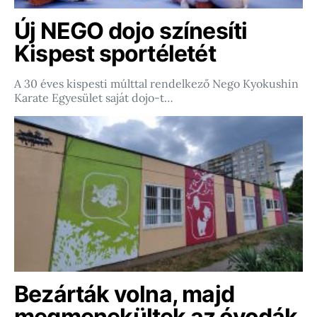
Új NEGO dojo színesíti
Kispest sportéletét
A 30 éves kispesti múlttal rendelkező Nego Kyokushin
Karate Egyesület saját dojo-t…
Bezárták volna, majd
megmenekültek az óvodák