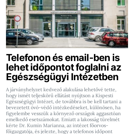
Telefonon és email-ben is
lehet időpontot foglalni az
Egészségügyi Intézetben
A járványhelyzet kedvező alakulása lehetővé tette,
hogy ismét teljeskörű ellátást nyújtson a Kispesti
Egészségügyi Intézet, de továbbra is be kell tartani a
bevezetett óvó-védő intézkedéseket, különösen, ha
figyelembe vesszük a környező országok aggasztóan
emelkedő esetszámokat. Emiatt a lakosság türelmét
kérte Dr. Kumin Marianna, az intézet főorvos-
főigazgatója, és jelezte, hogy a telefonos időpont