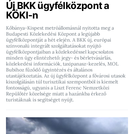
Új BKK ügyfélközpont a
KÖKI-n
Kőbánya-Kispest metróállomásnál nyitotta meg a
Budapesti Közlekedési Központ a legújabb
ügyfélközpontját a hét elején. A BKK új, európai
színvonalú integrált szolgáltatásokat nyújtó
ügyfélközpontjaiban a közlekedéssel kapcsolatos
minden ügy elintézhető: jegy- és bérletvásárlás,
közlekedési információk, taxipanasz-kezelés, MOL
Bubihoz fűződő ügyintézés és általános
utastájékoztatás. Az új ügyfélközpont a fővárosi utasok
kiszolgálásán túl turisztikai szempontból is kiemelt
fontosságú, ugyanis a Liszt Ferenc Nemzetközi
Repülőtér közelsége miatt a hazánkba érkező
turistáknak is segítséget nyújt.