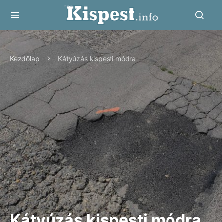
Kezdőlap
Kátyúzás kispesti módra
Kátyúzás kispesti módra