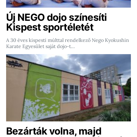
Új NEGO dojo színesíti
Kispest sportéletét
A 30 éves kispesti múlttal rendelkező Nego Kyokushin
Karate Egyesület saját dojo-t…
Bezárták volna, majd