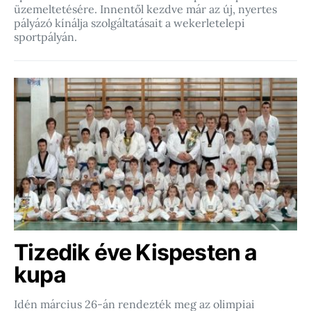
üzemeltetésére. Innentől kezdve már az új, nyertes
pályázó kínálja szolgáltatásait a wekerletelepi
sportpályán.
Tizedik éve Kispesten a
kupa
Idén március 26-án rendezték meg az olimpiai