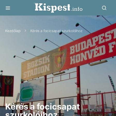
Kezdőlap
Kérés a focicsapat szurkolóihoz
Kérés a focicsapat
szurkolóihoz