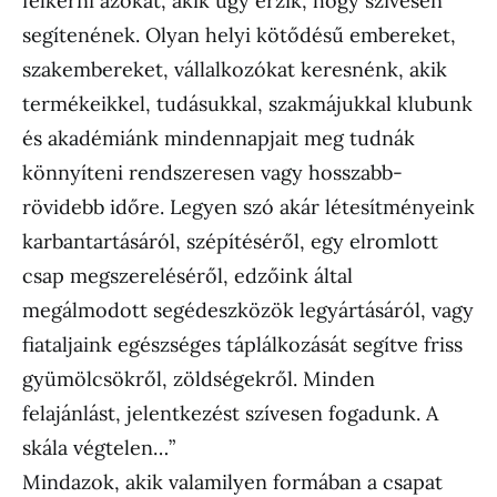
felkérni azokat, akik úgy érzik, hogy szívesen
segítenének. Olyan helyi kötődésű embereket,
szakembereket, vállalkozókat keresnénk, akik
termékeikkel, tudásukkal, szakmájukkal klubunk
és akadémiánk mindennapjait meg tudnák
könnyíteni rendszeresen vagy hosszabb-
rövidebb időre. Legyen szó akár létesítményeink
karbantartásáról, szépítéséről, egy elromlott
csap megszereléséről, edzőink által
megálmodott segédeszközök legyártásáról, vagy
fiataljaink egészséges táplálkozását segítve friss
gyümölcsökről, zöldségekről. Minden
felajánlást, jelentkezést szívesen fogadunk. A
skála végtelen…”
Mindazok, akik valamilyen formában a csapat