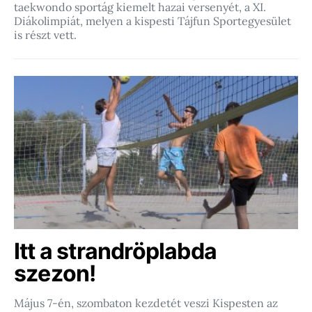
taekwondo sportág kiemelt hazai versenyét, a XI.
Diákolimpiát, melyen a kispesti Tájfun Sportegyesület
is részt vett.
Itt a strandröplabda
szezon!
Május 7-én, szombaton kezdetét veszi Kispesten az