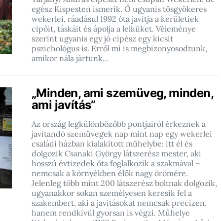
egész Kispesten ismerik. Ő ugyanis tősgyökeres
wekerlei, ráadásul 1992 óta javítja a kerületiek
cipőit, táskáit és ápolja a lelküket. Véleménye
szerint ugyanis egy jó cipész egy kicsit
pszichológus is. Erről mi is megbizonyosodtunk,
amikor nála jártunk…
„Minden, ami szemüveg, minden,
ami javítás”
Az ország legkülönbözőbb pontjairól érkeznek a
javítandó szemüvegek nap mint nap egy wekerlei
családi házban kialakított műhelybe: itt él és
dolgozik Csanaki György látszerész mester, aki
hosszú évtizedek óta foglalkozik a szakmával –
nemcsak a környékben élők nagy örömére.
Jelenleg több mint 200 látszerész boltnak dolgozik,
ugyanakkor sokan személyesen keresik fel a
szakembert, aki a javításokat nemcsak precízen,
hanem rendkívül gyorsan is végzi. Műhelye