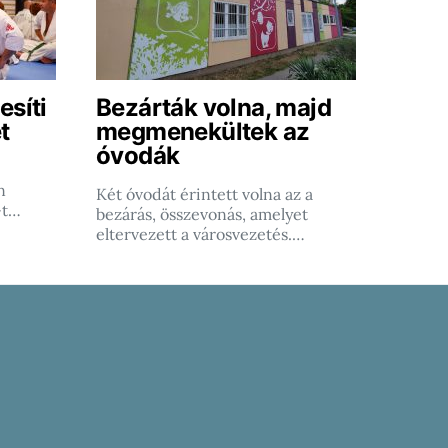
esíti
Bezárták volna, majd
t
megmenekültek az
óvodák
n
Két óvodát érintett volna az a
-t…
bezárás, összevonás, amelyet
eltervezett a városvezetés.…