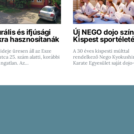
rális és ifjúsági
Új NEGO dojo szín
kra hasznosítanák
Kispest sportéleté
ideje üresen áll az Esze
A 30 éves kispesti múlttal
tca 25. szám alatti, korábbi
rendelkező Nego Kyokushi
ingatlan. Az…
Karate Egyesület saját dojo