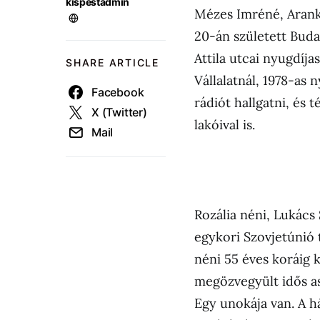
kispestadmin
Mézes Imréné, Aranka
20-án született Budap
Attila utcai nyugdíj
SHARE ARTICLE
Vállalatnál, 1978-as 
Facebook
rádiót hallgatni, és 
X (Twitter)
lakóival is.
Mail
Rozália néni, Lukács
egykori Szovjetúnió t
néni 55 éves koráig 
megözvegyült idős ass
Egy unokája van. A ház