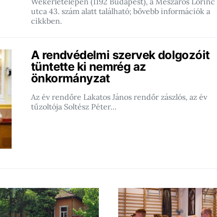
Wekerletelepen (1192 Budapest), a Mészáros Lőrinc
utca 43. szám alatt található; bővebb információk a
cikkben.
A rendvédelmi szervek dolgozóit
tüntette ki nemrég az
önkormányzat
Az év rendőre Lakatos János rendőr zászlós, az év
tűzoltója Soltész Péter…