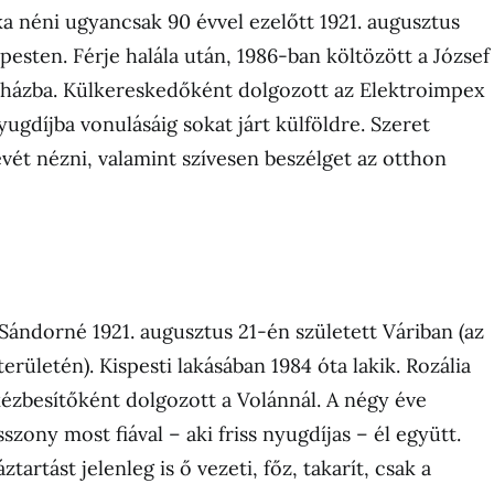
 néni ugyancsak 90 évvel ezelőtt 1921. augusztus
esten. Férje halála után, 1986-ban költözött a József
asházba. Külkereskedőként dolgozott az Elektroimpex
nyugdíjba vonulásáig sokat járt külföldre. Szeret
tévét nézni, valamint szívesen beszélget az otthon
 Sándorné 1921. augusztus 21-én született Váriban (az
erületén). Kispesti lakásában 1984 óta lakik. Rozália
kézbesítőként dolgozott a Volánnál. A négy éve
zony most fiával – aki friss nyugdíjas – él együtt.
tartást jelenleg is ő vezeti, főz, takarít, csak a