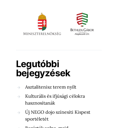
Legutóbbi
bejegyzések
Asztalitenisz terem nyílt
Kulturális és ifjúsági célokra
hasznosítanák
Új NEGO dojo színesíti Kispest
sportéletét