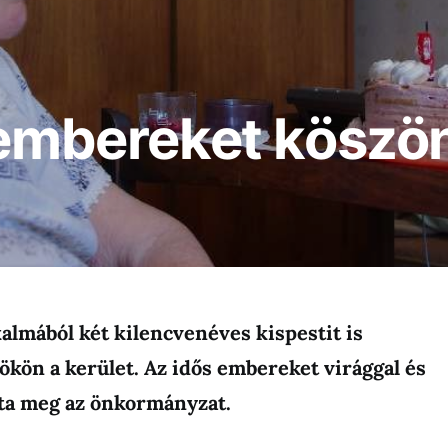
 embereket köszö
almából két kilencvenéves kispestit is
ökön a kerület. Az idős embereket virággal és
zta meg az önkormányzat.