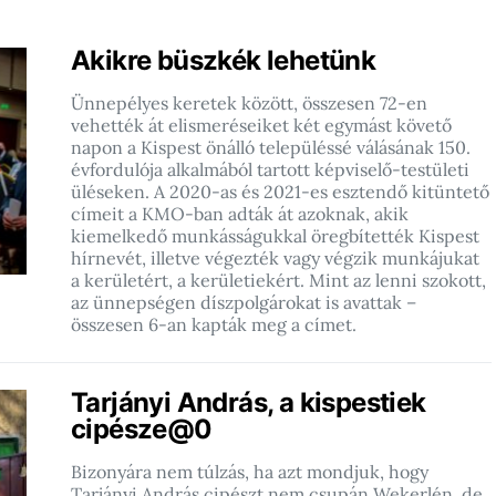
Akikre büszkék lehetünk
Ünnepélyes keretek között, összesen 72-en
vehették át elismeréseiket két egymást követő
napon a Kispest önálló településsé válásának 150.
évfordulója alkalmából tartott képviselő-testületi
üléseken. A 2020-as és 2021-es esztendő kitüntető
címeit a KMO-ban adták át azoknak, akik
kiemelkedő munkásságukkal öregbítették Kispest
hírnevét, illetve végezték vagy végzik munkájukat
a kerületért, a kerületiekért. Mint az lenni szokott,
az ünnepségen díszpolgárokat is avattak –
összesen 6-an kapták meg a címet.
Tarjányi András, a kispestiek
cipésze@0
Bizonyára nem túlzás, ha azt mondjuk, hogy
Tarjányi András cipészt nem csupán Wekerlén, de