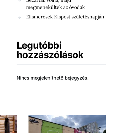
Bezárták volna, majd
megmenekültek az óvodák
Elismerések Kispest születésnapján
Legutóbbi
hozzászólások
Nincs megjeleníthető bejegyzés.