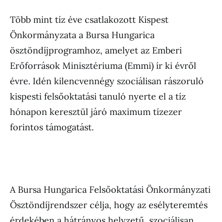
Több mint tíz éve csatlakozott Kispest
Önkormányzata a Bursa Hungarica
ösztöndíjprogramhoz, amelyet az Emberi
Erőforrások Minisztériuma (Emmi) ír ki évről
évre. Idén kilencvennégy szociálisan rászoruló
kispesti felsőoktatási tanuló nyerte el a tíz
hónapon keresztül járó maximum tízezer
forintos támogatást.
A Bursa Hungarica Felsőoktatási Önkormányzati
Ösztöndíjrendszer célja, hogy az esélyteremtés
érdekében a hátrányos helyzetű, szociálisan