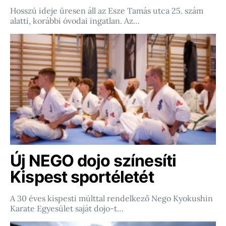
Hosszú ideje üresen áll az Esze Tamás utca 25. szám
alatti, korábbi óvodai ingatlan. Az…
Új NEGO dojo színesíti
Kispest sportéletét
A 30 éves kispesti múlttal rendelkező Nego Kyokushin
Karate Egyesület saját dojo-t…