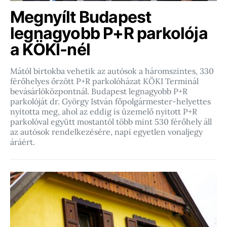
Megnyílt Budapest
legnagyobb P+R parkolója
a KÖKI-nél
Mától birtokba vehetik az autósok a háromszintes, 330
férőhelyes őrzött P+R parkolóházat KÖKI Terminál
bevásárlóközpontnál. Budapest legnagyobb P+R
parkolóját dr. György István főpolgármester-helyettes
nyitotta meg, ahol az eddig is üzemelő nyitott P+R
parkolóval együtt mostantól több mint 530 férőhely áll
az autósok rendelkezésére, napi egyetlen vonaljegy
áráért.