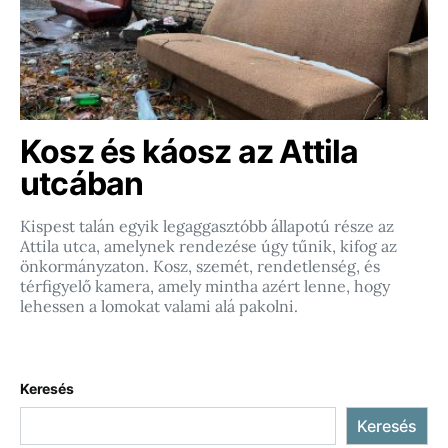
Kosz és káosz az Attila
utcában
Kispest talán egyik legaggasztóbb állapotú része az
Attila utca, amelynek rendezése úgy tűnik, kifog az
önkormányzaton. Kosz, szemét, rendetlenség, és
térfigyelő kamera, amely mintha azért lenne, hogy
lehessen a lomokat valami alá pakolni.
Keresés
Keresés