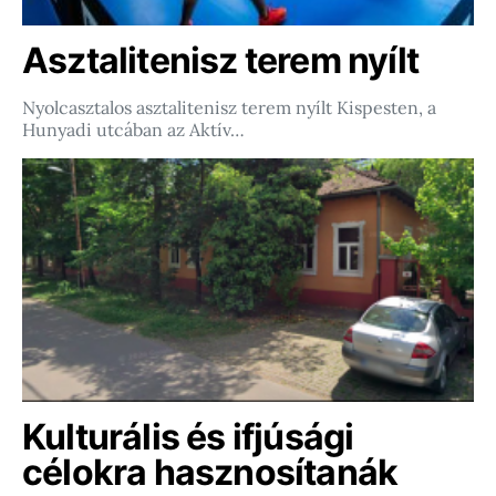
Asztalitenisz terem nyílt
Nyolcasztalos asztalitenisz terem nyílt Kispesten, a
Hunyadi utcában az Aktív…
Kulturális és ifjúsági
célokra hasznosítanák