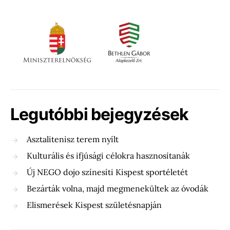
Legutóbbi bejegyzések
Asztalitenisz terem nyílt
Kulturális és ifjúsági célokra hasznosítanák
Új NEGO dojo színesíti Kispest sportéletét
Bezárták volna, majd megmenekültek az óvodák
Elismerések Kispest születésnapján