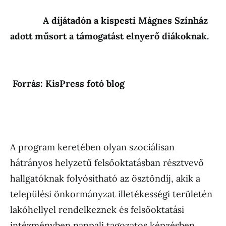
A díjátadón a kispesti Mágnes Színház
adott műsort a támogatást elnyerő diákoknak.
Forrás: KisPress fotó blog
A program keretében olyan szociálisan
hátrányos helyzetű felsőoktatásban résztvevő
hallgatóknak folyósítható az ösztöndíj, akik a
települési önkormányzat illetékességi területén
lakóhellyel rendelkeznek és felsőoktatási
intézményben nappali tagozatos képzésben