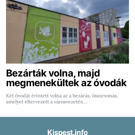
Bezárták volna, majd
megmenekültek az óvodák
Két óvodát érintett volna az a bezárás, összevonás,
amelyet eltervezett a városvezetés.…
Kispest.info