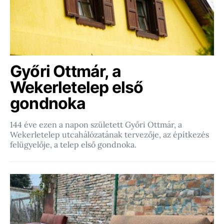
Győri Ottmár, a
Wekerletelep első
gondnoka
144 éve ezen a napon született Győri Ottmár, a
Wekerletelep utcahálózatának tervezője, az építkezés
felügyelője, a telep első gondnoka.