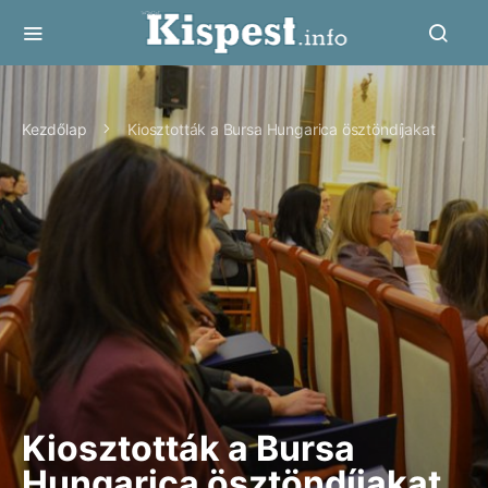
Kezdőlap
Kiosztották a Bursa Hungarica ösztöndíjakat
Kiosztották a Bursa
Hungarica ösztöndíjakat