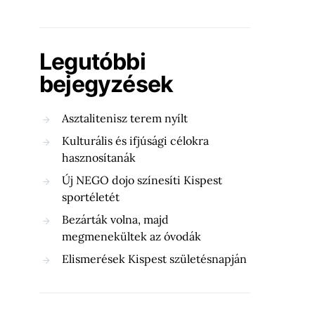
Legutóbbi
bejegyzések
Asztalitenisz terem nyílt
Kulturális és ifjúsági célokra
hasznosítanák
Új NEGO dojo színesíti Kispest
sportéletét
Bezárták volna, majd
megmenekültek az óvodák
Elismerések Kispest születésnapján