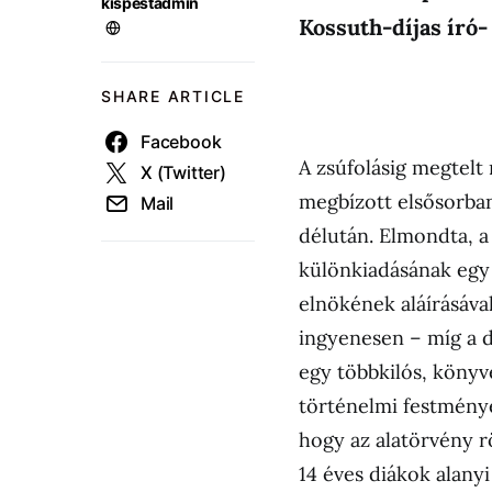
kispestadmin
Kossuth-díjas író- 
SHARE ARTICLE
Facebook
A zsúfolásig megtelt
X (Twitter)
megbízott elsősorban
Mail
délután. Elmondta, 
különkiadásának egy
elnökének aláírásáva
ingyenesen – míg a d
egy többkilós, könyv
történelmi festmények
hogy az alatörvény rö
14 éves diákok alany