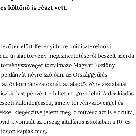
és költőnő is részt vett.
 nézőtér előtt Kerényi Imre, miniszterelnöki
 az új alaptörvény megismertetéséről beszélt szerda
a törvényszöveget tartalmazó Magyar Közlöny
 példányát névre szólóan, az Országgyűlés
l az önkormányzatoknál, az alaptörvény asztalánál
íszkiadást pénzért – lehet megrendelni. A díszkiadás
észeti különlegesség, amely törvényszöveggel és
kel kiegészítve jelent meg. a művész azt is elárulta,
vid kivonatát az ország általános iskoláiban a 10 és
i jogon kapják meg.