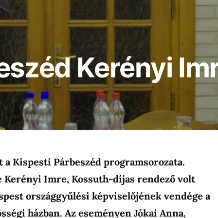
eszéd Kerényi Im
t a Kispesti Párbeszéd programsorozata.
e Kerényi Imre, Kossuth-díjas rendező volt
ispest országgyűlési képviselőjének vendége a
össégi házban. Az eseményen Jókai Anna,