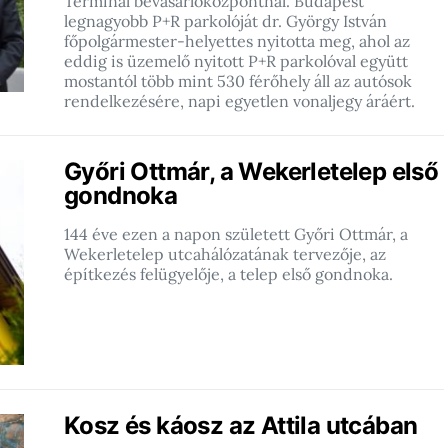
Terminál bevásárlóközpontnál. Budapest
legnagyobb P+R parkolóját dr. György István
főpolgármester-helyettes nyitotta meg, ahol az
eddig is üzemelő nyitott P+R parkolóval együtt
mostantól több mint 530 férőhely áll az autósok
rendelkezésére, napi egyetlen vonaljegy áráért.
Győri Ottmár, a Wekerletelep első
gondnoka
144 éve ezen a napon született Győri Ottmár, a
Wekerletelep utcahálózatának tervezője, az
építkezés felügyelője, a telep első gondnoka.
Kosz és káosz az Attila utcában