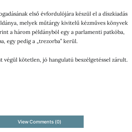
ogadásának első évfordulójára készül el a díszkiadás
ldánya, melyek műtárgy kivitelű kézműves könyvek
erint a három példányból egy a parlamenti patkóba,
a, egy pedig a „trezorba” kerül.
t végül kötetlen, jó hangulatú beszélgetéssel zárult.
View Comments (0)