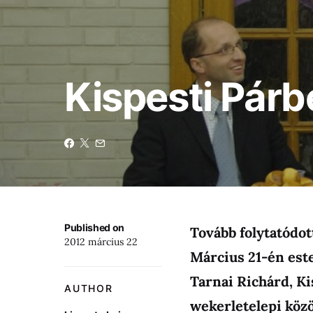
Kispesti Párb
Published on
Tovább folytatódot
2012 március 22
Március 21-én est
Tarnai Richárd, K
AUTHOR
wekerletelepi köz