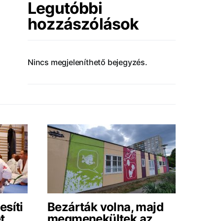
Legutóbbi
hozzászólások
Nincs megjeleníthető bejegyzés.
esíti
Bezárták volna, majd
t
megmenekültek az