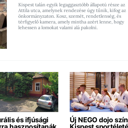
Kispest talán egyik legaggasztóbb állapotú része az
Attila utca, amelynek rendezése úgy tűnik, kifog az
önkormányzaton. Kosz, szemét, rendetlenség, és
térfigyelő kamera, amely mintha azért lenne, hogy
lehessen a lomokat valami alá pakolni.
rális és ifjúsági
Új NEGO dojo szín
kra hasznosítanák
Kispest sportéleté