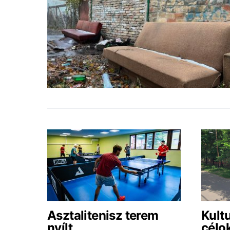
Asztalitenisz terem
Kultu
nyílt
célo