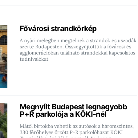
Fővárosi strandkörkép
A nyári melegben megtelnek a strandok és uszodák
szerte Budapesten. Összegyűjtöttük a fővárosi és
agglomerációban található strandokkal kapcsolatos
tudnivalókat.
Megnyílt Budapest legnagyobb
P+R parkolója a KÖKI-nél
Mától birtokba vehetik az autósok a háromszintes,
330 férőhelyes őrzött P+R parkolóházat KÖKI