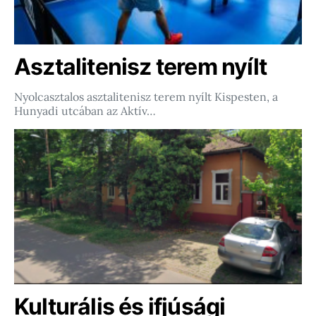
Asztalitenisz terem nyílt
Nyolcasztalos asztalitenisz terem nyílt Kispesten, a
Hunyadi utcában az Aktív…
Kulturális és ifjúsági