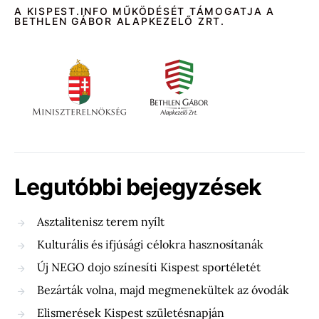
A KISPEST.INFO MŰKÖDÉSÉT TÁMOGATJA A
BETHLEN GÁBOR ALAPKEZELŐ ZRT.
Legutóbbi bejegyzések
Asztalitenisz terem nyílt
Kulturális és ifjúsági célokra hasznosítanák
Új NEGO dojo színesíti Kispest sportéletét
Bezárták volna, majd megmenekültek az óvodák
Elismerések Kispest születésnapján