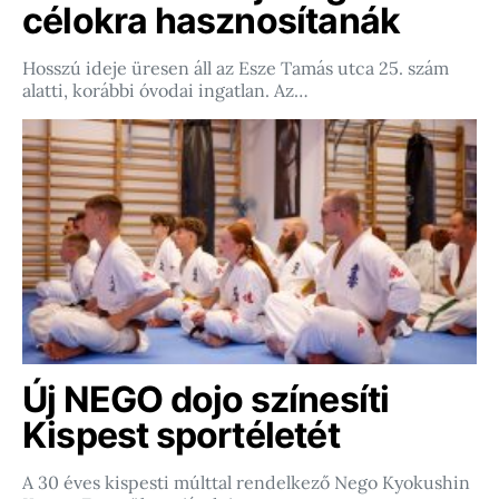
célokra hasznosítanák
Hosszú ideje üresen áll az Esze Tamás utca 25. szám
alatti, korábbi óvodai ingatlan. Az…
Új NEGO dojo színesíti
Kispest sportéletét
A 30 éves kispesti múlttal rendelkező Nego Kyokushin