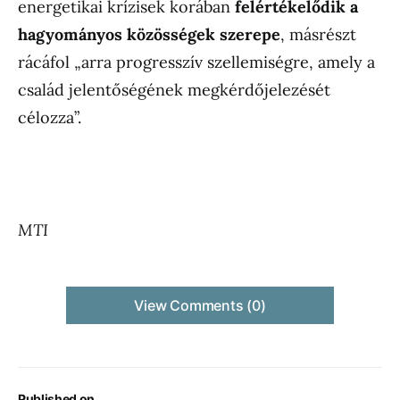
energetikai krízisek korában
felértékelődik a
hagyományos közösségek szerepe
, másrészt
rácáfol „arra progresszív szellemiségre, amely a
család jelentőségének megkérdőjelezését
célozza”.
MTI
View Comments (0)
Published on