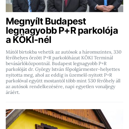
Megnyílt Budapest
legnagyobb P+R parkolója
a KÖKI-nél
Mától birtokba vehetik az autósok a háromszintes, 330
férőhelyes őrzött P+R parkolóházat KÖKI Terminál
bevásárlóközpontnál. Budapest legnagyobb P+R
parkolóját dr. György István főpolgármester-helyettes
nyitotta meg, ahol az eddig is üzemelő nyitott P+R
parkolóval együtt mostantól több mint 530 férőhely áll
az autósok rendelkezésére, napi egyetlen vonaljegy
áráért.