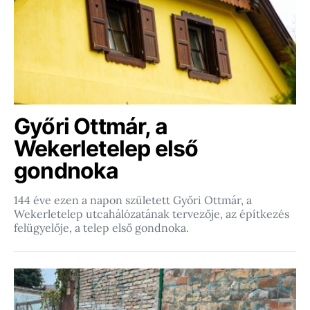
Győri Ottmár, a
Wekerletelep első
gondnoka
144 éve ezen a napon született Győri Ottmár, a
Wekerletelep utcahálózatának tervezője, az építkezés
felügyelője, a telep első gondnoka.