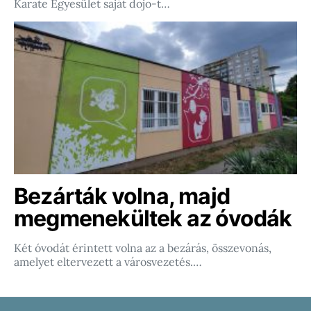
Karate Egyesület saját dojo-t…
Bezárták volna, majd
megmenekültek az óvodák
Két óvodát érintett volna az a bezárás, összevonás,
amelyet eltervezett a városvezetés.…