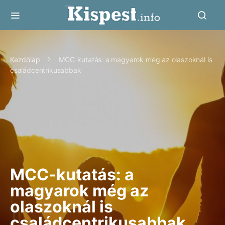
Kezdőlap
MCC-kutatás: a magyarok még az olaszoknál is
családcentrikusabbak
MCC-kutatás: a
magyarok még az
olaszoknál is
családcentrikusabbak