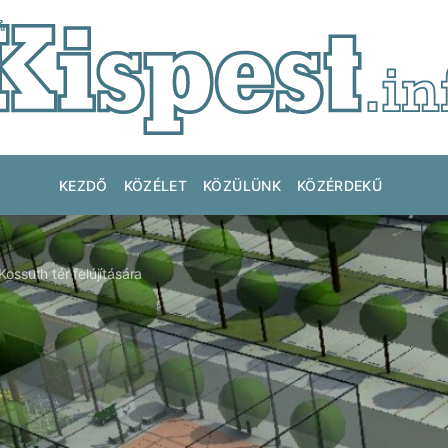
KEZDŐ
KÖZÉLET
KÖZÜLÜNK
KÖZÉRDEKŰ
ssuth tér felújítására