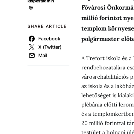
kispestadmin
Fővárosi Önkormán
millió forintot nye
SHARE ARTICLE
templom környezet
polgármester előt
Facebook
X (Twitter)
Mail
A Trefort iskola és a
rendbehozatalára cs
városrehabilitációs 
az iskola és a lakóhá
lehetőséget is kialak
plébánia előtti lero
és a templomkertben 
20 millió forinttal t
testület a holnapi ül