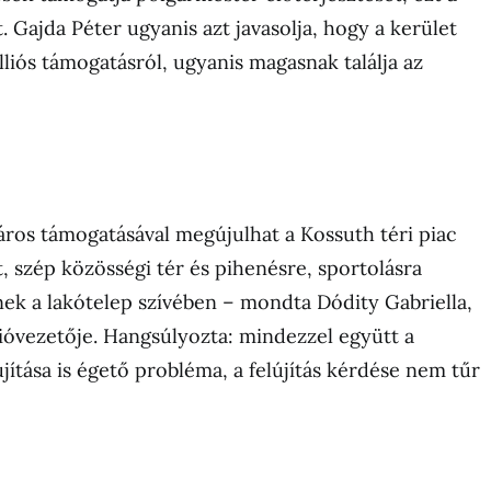
. Gajda Péter ugyanis azt javasolja, hogy a kerület
liós támogatásról, ugyanis magasnak találja az
áros támogatásával megújulhat a Kossuth téri piac
, szép közösségi tér és pihenésre, sportolásra
nek a lakótelep szívében – mondta Dódity Gabriella,
óvezetője. Hangsúlyozta: mindezzel együtt a
újítása is égető probléma, a felújítás kérdése nem tűr