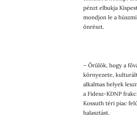
pénzt elbukja Kispest
mondjon le a húszmil
önrészt.
– Örülök, hogy a főv
környezete, kulturált
alkalmas helyek lesz
a Fidesz-KDNP frakci
Kossuth téri piac fel
halasztást.