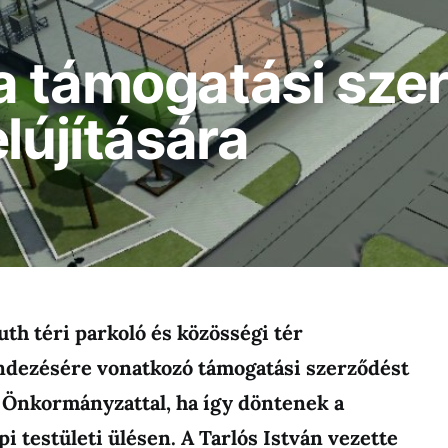
a támogatási sze
lújítására
th téri parkoló és közösségi tér
dezésére vonatkozó támogatási szerződést
i Önkormányzattal, ha így döntenek a
i testületi ülésen. A Tarlós István vezette