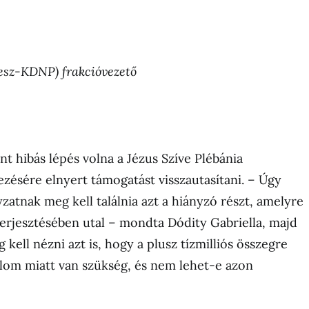
desz-KDNP) frakcióvezető
nt hibás lépés volna a Jézus Szíve Plébánia
ésére elnyert támogatást visszautasítani. – Úgy
atnak meg kell találnia azt a hiányzó részt, amelyre
erjesztésében utal – mondta Dódity Gabriella, majd
g kell nézni azt is, hogy a plusz tízmilliós összegre
lom miatt van szükség, és nem lehet-e azon