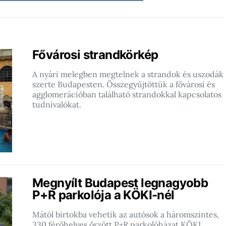
Fővárosi strandkörkép
A nyári melegben megtelnek a strandok és uszodák
szerte Budapesten. Összegyűjtöttük a fővárosi és
agglomerációban található strandokkal kapcsolatos
tudnivalókat.
Megnyílt Budapest legnagyobb
P+R parkolója a KÖKI-nél
Mától birtokba vehetik az autósok a háromszintes,
330 férőhelyes őrzött P+R parkolóházat KÖKI