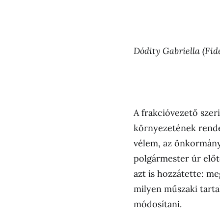
Dódity Gabriella (Fi
A frakcióvezető szeri
környezetének rendez
vélem, az önkormányz
polgármester úr előt
azt is hozzátette: me
milyen műszaki tarta
módosítani.