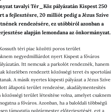
yzat tavalyi Tér_Köz pályázatán Kispest 250
rt a fejlesztésre, 20 milliót pedig a Jézus Szíve
nének rendezésére, ez utóbbiról azonban a
erjesztése alapján lemondana az önkormányzat.
 Kossuth téri piac közötti poros terület
aknem negyedmilliárdot nyert Kispest a főváros
pályázatán. Itt nemcsak a parkolót rendeznék, hanem
zak közelében rendezett közösségi teret és sportolási
ítanak. A másik nyertes kispesti pályázat a Jézus Szíve
mlott állapotú terület rendezése, akadálymentesítés
közösségi terület létesítése volna, amelyet csaknem
ámogatna a főváros. Azonban, ha a baloldali többségű
ésen támogatja polgármester előterjesztését, ezt a