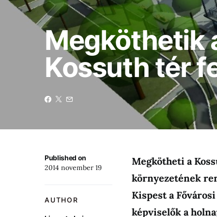
Megköthetik 
Kossuth tér fe
Published on
Megkötheti a Kossu
2014 november 19
környezetének ren
Kispest a Főváros
AUTHOR
képviselők a holnap