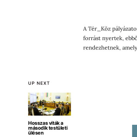
A Tér_Köz pályázaton 
forrást nyertek, ebb
rendezhetnek, amelyr
UP NEXT
Hosszas viták a
második testületi
ülésen