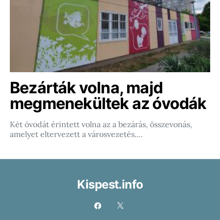
Bezárták volna, majd
megmenekültek az óvodák
Két óvodát érintett volna az a bezárás, összevonás,
amelyet eltervezett a városvezetés.…
Kispest.info