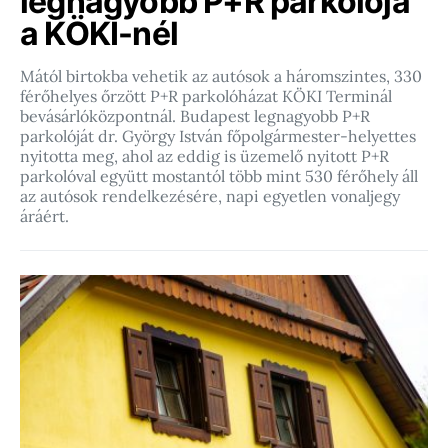
legnagyobb P+R parkolója
a KÖKI-nél
Mától birtokba vehetik az autósok a háromszintes, 330
férőhelyes őrzött P+R parkolóházat KÖKI Terminál
bevásárlóközpontnál. Budapest legnagyobb P+R
parkolóját dr. György István főpolgármester-helyettes
nyitotta meg, ahol az eddig is üzemelő nyitott P+R
parkolóval együtt mostantól több mint 530 férőhely áll
az autósok rendelkezésére, napi egyetlen vonaljegy
áráért.