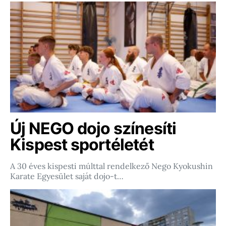
Új NEGO dojo színesíti
Kispest sportéletét
A 30 éves kispesti múlttal rendelkező Nego Kyokushin
Karate Egyesület saját dojo-t…