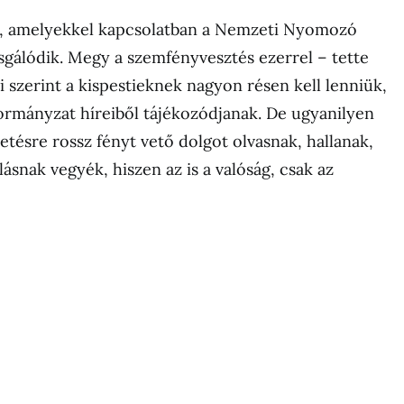
k, amelyekkel kapcsolatban a Nemzeti Nyomozó
zsgálódik. Megy a szemfényvesztés ezerrel – tette
i szerint a kispestieknek nagyon résen kell lenniük,
ormányzat híreiből tájékozódjanak. De ugyanilyen
etésre rossz fényt vető dolgot olvasnak, hallanak,
ásnak vegyék, hiszen az is a valóság, csak az