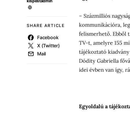
kispestadmin
– Százmilliós nagysá
kommunikációra, lega
SHARE ARTICLE
felismerhető. Ebből t
Facebook
TV-t, amelyre 155 mi
X (Twitter)
tájékoztató kiadvány
Mail
Dódity Gabriella fővá
idei évben van így, 
Egyoldalú a tájékozt