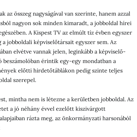
k az összeg nagyságával van szerinte, hanem azzal
tásból nagyon sok minden kimaradt, a jobboldal hírei
 egészében. A Kispest TV az elmúlt tíz évben egyszer
 a jobboldali képviselőtársait egyszer sem. Az
ban elvétve vannak jelen, leginkább a képviselő-
szóló beszámolóban érintik egy-egy mondatban a
ények előtti hirdetőtáblákon pedig szinte teljes
oldal szerepel.
t, mintha nem is létezne a kerületben jobboldal. Az
letet a jó néhány évvel ezelőtt kiszivárgott
 alapjaiban rázta meg, az önkormányzati harsonából
k