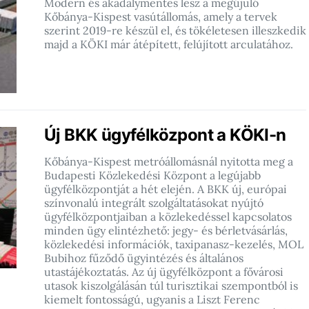
Modern és akadálymentes lesz a megújuló
Kőbánya-Kispest vasútállomás, amely a tervek
szerint 2019-re készül el, és tökéletesen illeszkedik
majd a KÖKI már átépített, felújított arculatához.
Új BKK ügyfélközpont a KÖKI-n
Kőbánya-Kispest metróállomásnál nyitotta meg a
Budapesti Közlekedési Központ a legújabb
ügyfélközpontját a hét elején. A BKK új, európai
színvonalú integrált szolgáltatásokat nyújtó
ügyfélközpontjaiban a közlekedéssel kapcsolatos
minden ügy elintézhető: jegy- és bérletvásárlás,
közlekedési információk, taxipanasz-kezelés, MOL
Bubihoz fűződő ügyintézés és általános
utastájékoztatás. Az új ügyfélközpont a fővárosi
utasok kiszolgálásán túl turisztikai szempontból is
kiemelt fontosságú, ugyanis a Liszt Ferenc