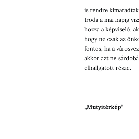
is rendre kimaradta
Iroda a mai napig vi
hozzá a képviselő, ak
hogy ne csak az önk
fontos, ha a városvez
akkor azt ne sárdobál
elhallgatott része.
„Mutyitérkép”