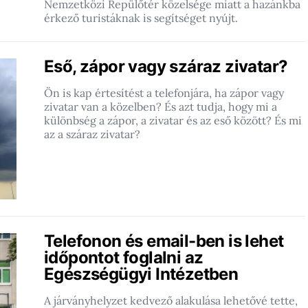
Nemzetközi Repülőtér közelsége miatt a hazánkba
érkező turistáknak is segítséget nyújt.
Eső, zápor vagy száraz zivatar?
Ön is kap értesítést a telefonjára, ha zápor vagy
zivatar van a közelben? És azt tudja, hogy mi a
különbség a zápor, a zivatar és az eső között? És mi
az a száraz zivatar?
Telefonon és email-ben is lehet
időpontot foglalni az
Egészségügyi Intézetben
A járványhelyzet kedvező alakulása lehetővé tette,