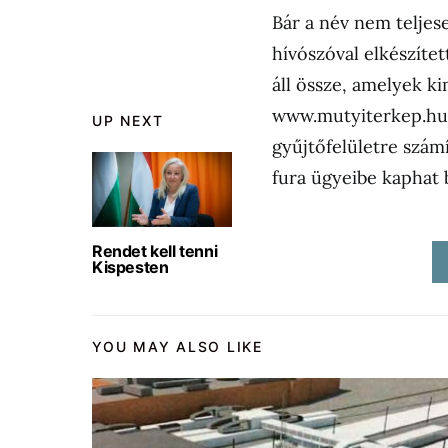
Bár a név nem teljese
hívószóval elkészítet
áll össze, amelyek 
www.mutyiterkep.hu 
UP NEXT
gyűjtőfelületre szám
fura ügyeibe kaphat 
Rendet kell tenni
Kispesten
YOU MAY ALSO LIKE