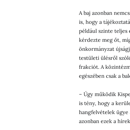
A baj azonban nemcsa
is, hogy a tájékozta
például szinte teljes
kérdezte meg őt, míg
önkormányzat újságjá
testületi ülésről 
frakciót. A közintézm
egészében csak a bal
– Úgy működik Kispes
is tény, hogy a kerü
hangfelvételek ügye
azonban ezek a híre