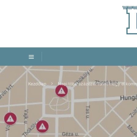
Kezdőlap
Napi több százezer forint megy el komm