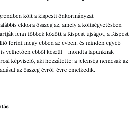
grendben költ a kispesti önkormányzat
lábbis ekkora összeg az, amely a költségvetésben
artják fenn többek között a Kispest újságot, a Kispest
llió forint megy ebben az évben, és minden egyéb
 is vélhetően ebből készül – mondta lapunknak
rosi képviselő, aki hozzátette: a jelenség nemcsak az
ráadásul az összeg évről-évre emelkedik.
atás