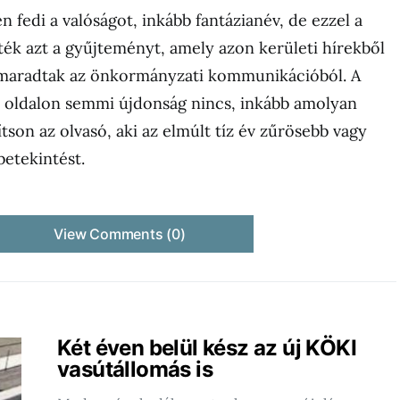
n fedi a valóságot, inkább fantázianév, de ezzel a
ték azt a gyűjteményt, amely azon kerületi hírekből
kimaradtak az önkormányzati kommunikációból. A
oldalon semmi újdonság nincs, inkább amolyan
ítson az olvasó, aki az elmúlt tíz év zűrösebb vagy
betekintést.
View Comments (0)
Két éven belül kész az új KÖKI
vasútállomás is