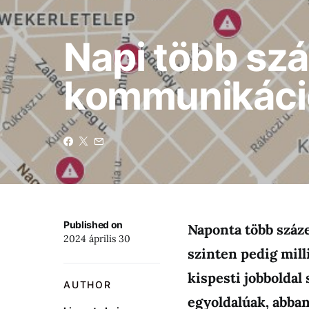
Napi több szá
kommunikáci
Published on
Naponta több száze
2024 április 30
szinten pedig mil
kispesti jobboldal
AUTHOR
egyoldalúak, abba