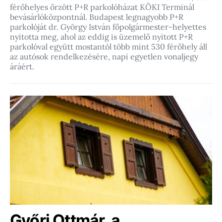
férőhelyes őrzött P+R parkolóházat KÖKI Terminál
bevásárlóközpontnál. Budapest legnagyobb P+R
parkolóját dr. György István főpolgármester-helyettes
nyitotta meg, ahol az eddig is üzemelő nyitott P+R
parkolóval együtt mostantól több mint 530 férőhely áll
az autósok rendelkezésére, napi egyetlen vonaljegy
áráért.
Győri Ottmár, a