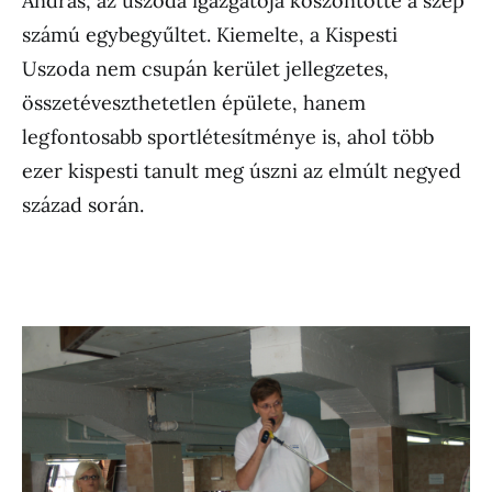
András, az uszoda igazgatója köszöntötte a szép
számú egybegyűltet. Kiemelte, a Kispesti
Uszoda nem csupán kerület jellegzetes,
összetéveszthetetlen épülete, hanem
legfontosabb sportlétesítménye is, ahol több
ezer kispesti tanult meg úszni az elmúlt negyed
század során.