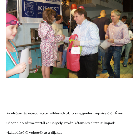
Az elsősök és másodikosok Földesi Gyula országgyűlési képviselőtől, Ékes
Gábor alpolgármestertől és Gergely István kétszeres olimpiai bajnok
vízilabdázótól vehették át a díjakat