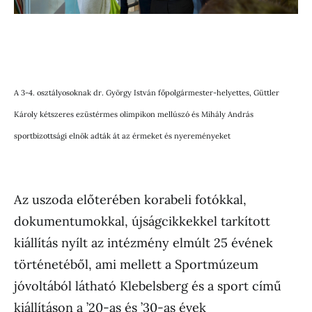
A 3-4. osztályosoknak dr. György István főpolgármester-helyettes, Güttler
Károly kétszeres ezüstérmes olimpikon mellúszó és Mihály András
sportbizottsági elnök adták át az érmeket és nyereményeket
Az uszoda előterében korabeli fotókkal,
dokumentumokkal, újságcikkekkel tarkított
kiállítás nyílt az intézmény elmúlt 25 évének
történetéből, ami mellett a Sportmúzeum
jóvoltából látható Klebelsberg és a sport című
kiállításon a ’20-as és ’30-as évek