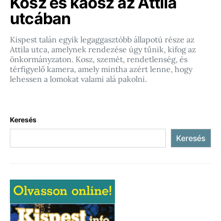
Kosz és káosz az Attila
utcában
Kispest talán egyik legaggasztóbb állapotú része az
Attila utca, amelynek rendezése úgy tűnik, kifog az
önkormányzaton. Kosz, szemét, rendetlenség, és
térfigyelő kamera, amely mintha azért lenne, hogy
lehessen a lomokat valami alá pakolni.
Keresés
Keresés