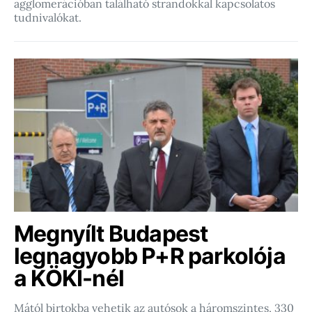
agglomerációban található strandokkal kapcsolatos
tudnivalókat.
Megnyílt Budapest
legnagyobb P+R parkolója
a KÖKI-nél
Mától birtokba vehetik az autósok a háromszintes, 330