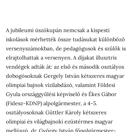
A jubileumi úszókupán nemcsak a kispesti
iskolások mérhették össze tudásukat különböző
versenyszámokban, de pedagógusok és szülők is
elrajtolhattak a versenyen. A díjakat illusztris
vendégek adták át: az első és második osztályos
dobogósoknak Gergely István kétszeres magyar
olimpiai bajnok vízilabdázó, valamint Földesi
Gyula országgyűlési képviselő és Ékes Gábor
(Fidesz-KDNP) alpolgármester, a 4-5.
osztályosoknak Güttler Károly kétszeres
olimpiai és világbajnoki ezüstérmes magyar
mellúszó, dr. György István főpolgármester-