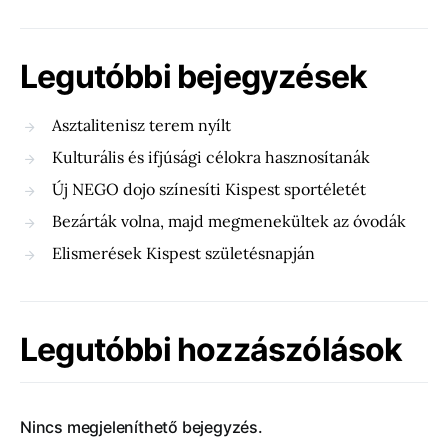
Legutóbbi bejegyzések
Asztalitenisz terem nyílt
Kulturális és ifjúsági célokra hasznosítanák
Új NEGO dojo színesíti Kispest sportéletét
Bezárták volna, majd megmenekültek az óvodák
Elismerések Kispest születésnapján
Legutóbbi hozzászólások
Nincs megjeleníthető bejegyzés.