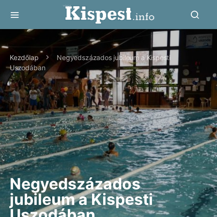
Kezdőlap
Negyedszázados jubileum a Kispesti
Uszodában
Negyedszázados
jubileum a Kispesti
Uszodában