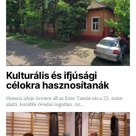
Kulturális és ifjúsági
célokra hasznosítanák
Hosszú ideje üresen áll az Esze Tamás utca 25. szám
alatti, korábbi óvodai ingatlan. Az…