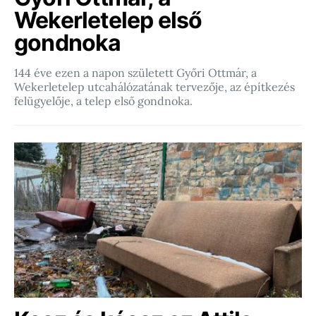
Wekerletelep első
gondnoka
144 éve ezen a napon született Győri Ottmár, a
Wekerletelep utcahálózatának tervezője, az építkezés
felügyelője, a telep első gondnoka.