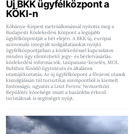
Új BKK ügyfélközpont a
KÖKI-n
Kőbánya-Kispest metróállomásnál nyitotta meg a
Budapesti Közlekedési Központ a legújabb
ügyfélközpontját a hét elején. A BKK új, európai
színvonalú integrált szolgáltatásokat nyújtó
ügyfélközpontjaiban a közlekedéssel kapcsolatos
minden ügy elintézhető: jegy- és bérletvásárlás,
közlekedési információk, taxipanasz-kezelés, MOL
Bubihoz fűződő ügyintézés és általános
utastájékoztatás. Az új ügyfélközpont a fővárosi utasok
kiszolgálásán túl turisztikai szempontból is kiemelt
fontosságú, ugyanis a Liszt Ferenc Nemzetközi
Repülőtér közelsége miatt a hazánkba érkező
turistáknak is segítséget nyújt.