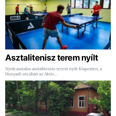
Asztalitenisz terem nyílt
Nyolcasztalos asztalitenisz terem nyílt Kispesten, a
Hunyadi utcában az Aktív…