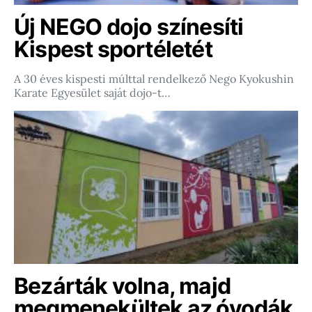
Új NEGO dojo színesíti
Kispest sportéletét
A 30 éves kispesti múlttal rendelkező Nego Kyokushin
Karate Egyesület saját dojo-t…
Bezárták volna, majd
megmenekültek az óvodák