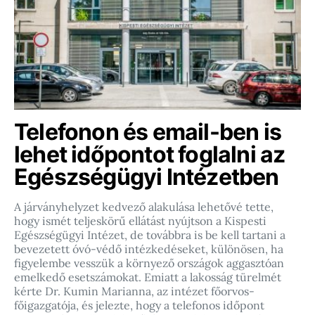
Telefonon és email-ben is
lehet időpontot foglalni az
Egészségügyi Intézetben
A járványhelyzet kedvező alakulása lehetővé tette,
hogy ismét teljeskörű ellátást nyújtson a Kispesti
Egészségügyi Intézet, de továbbra is be kell tartani a
bevezetett óvó-védő intézkedéseket, különösen, ha
figyelembe vesszük a környező országok aggasztóan
emelkedő esetszámokat. Emiatt a lakosság türelmét
kérte Dr. Kumin Marianna, az intézet főorvos-
főigazgatója, és jelezte, hogy a telefonos időpont