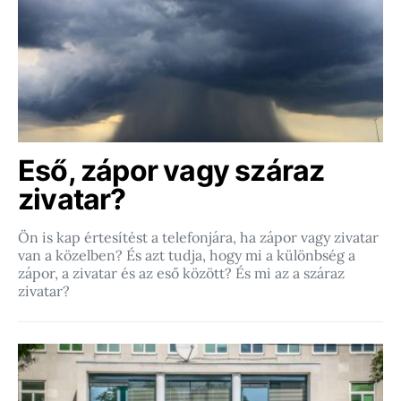
Eső, zápor vagy száraz
zivatar?
Ön is kap értesítést a telefonjára, ha zápor vagy zivatar
van a közelben? És azt tudja, hogy mi a különbség a
zápor, a zivatar és az eső között? És mi az a száraz
zivatar?