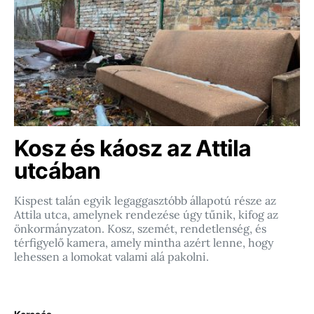
Kosz és káosz az Attila
utcában
Kispest talán egyik legaggasztóbb állapotú része az
Attila utca, amelynek rendezése úgy tűnik, kifog az
önkormányzaton. Kosz, szemét, rendetlenség, és
térfigyelő kamera, amely mintha azért lenne, hogy
lehessen a lomokat valami alá pakolni.