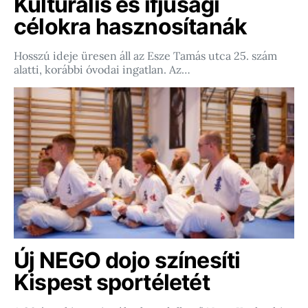
Kulturális és ifjúsági
célokra hasznosítanák
Hosszú ideje üresen áll az Esze Tamás utca 25. szám
alatti, korábbi óvodai ingatlan. Az…
Új NEGO dojo színesíti
Kispest sportéletét