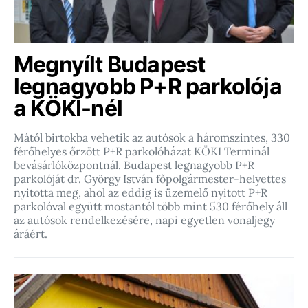
Megnyílt Budapest
legnagyobb P+R parkolója
a KÖKI-nél
Mától birtokba vehetik az autósok a háromszintes, 330
férőhelyes őrzött P+R parkolóházat KÖKI Terminál
bevásárlóközpontnál. Budapest legnagyobb P+R
parkolóját dr. György István főpolgármester-helyettes
nyitotta meg, ahol az eddig is üzemelő nyitott P+R
parkolóval együtt mostantól több mint 530 férőhely áll
az autósok rendelkezésére, napi egyetlen vonaljegy
áráért.