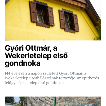
Győri Ottmár, a
Wekerletelep első
gondnoka
144 éve ezen a napon született Győri Ottmár, a
Wekerletelep utcahálózatának tervezője, az építkezés
felügyelője, a telep első gondnoka.