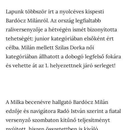
Lapunk többször írt a nyolcéves kispesti
Bardócz Milánról. Az ország legfialtabb
raliversenyzője a hétvégén ismét bizonyította
tehetségét: junior kategóriában elsőként ért
célba. Milán mellett Szilas Dorka női
kategóriában állhatott a dobogó legfelső fokára
és vehette át az 1. helyezettnek járó serleget!
A Milka becenévre hallgató Bardócz Milán
edzője és navigátora Radó István szerint a fiatal
versenyző szombaton kitűnő teljesítményt
nyújtott, hiszen összetettben is kiváló