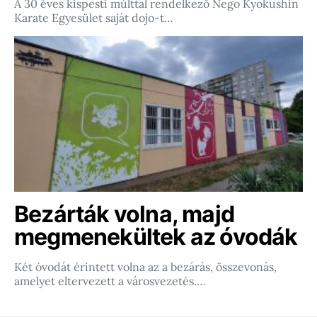
A 30 éves kispesti múlttal rendelkező Nego Kyokushin
Karate Egyesület saját dojo-t…
Bezárták volna, majd
megmenekültek az óvodák
Két óvodát érintett volna az a bezárás, összevonás,
amelyet eltervezett a városvezetés.…