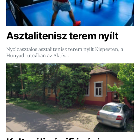
Asztalitenisz terem nyílt
Nyolcasztalos asztalitenisz terem nyílt Kispesten, a
Hunyadi utcában az Aktív…