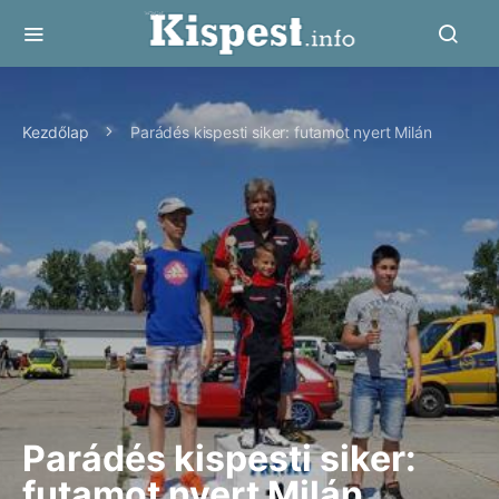
Kezdőlap
Parádés kispesti siker: futamot nyert Milán
Parádés kispesti siker:
futamot nyert Milán