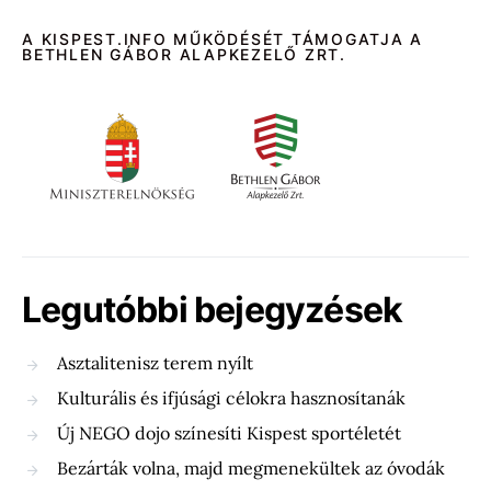
A KISPEST.INFO MŰKÖDÉSÉT TÁMOGATJA A
BETHLEN GÁBOR ALAPKEZELŐ ZRT.
Legutóbbi bejegyzések
Asztalitenisz terem nyílt
Kulturális és ifjúsági célokra hasznosítanák
Új NEGO dojo színesíti Kispest sportéletét
Bezárták volna, majd megmenekültek az óvodák