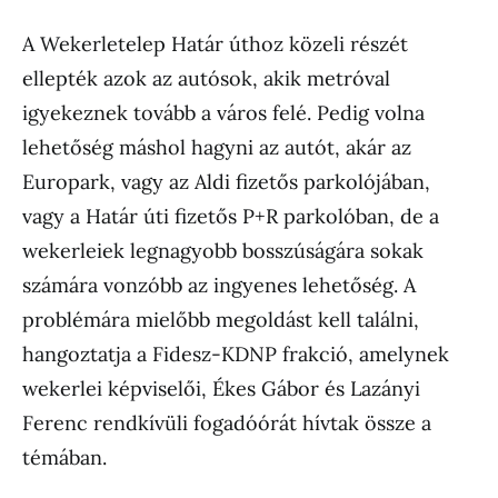
A Wekerletelep Határ úthoz közeli részét
ellepték azok az autósok, akik metróval
igyekeznek tovább a város felé. Pedig volna
lehetőség máshol hagyni az autót, akár az
Europark, vagy az Aldi fizetős parkolójában,
vagy a Határ úti fizetős P+R parkolóban, de a
wekerleiek legnagyobb bosszúságára sokak
számára vonzóbb az ingyenes lehetőség. A
problémára mielőbb megoldást kell találni,
hangoztatja a Fidesz-KDNP frakció, amelynek
wekerlei képviselői, Ékes Gábor és Lazányi
Ferenc rendkívüli fogadóórát hívtak össze a
témában.