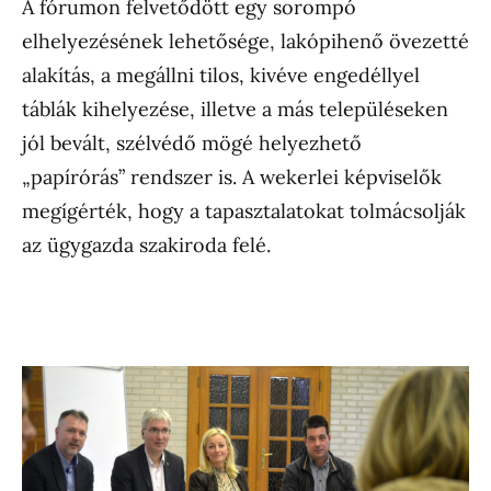
A fórumon felvetődött egy sorompó
elhelyezésének lehetősége, lakópihenő övezetté
alakítás, a megállni tilos, kivéve engedéllyel
táblák kihelyezése, illetve a más településeken
jól bevált, szélvédő mögé helyezhető
„papírórás” rendszer is. A wekerlei képviselők
megígérték, hogy a tapasztalatokat tolmácsolják
az ügygazda szakiroda felé.