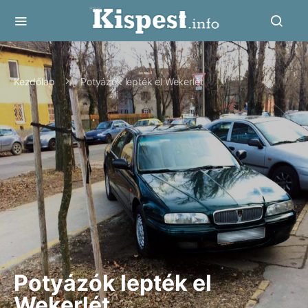
Kezdőlap
Potyázók lepték el Wekerlét
Potyázók lepték el
Wekerlét