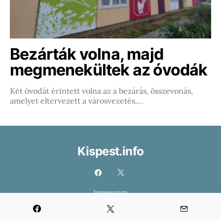
Bezárták volna, majd
megmenekültek az óvodák
Két óvodát érintett volna az a bezárás, összevonás,
amelyet eltervezett a városvezetés.…
Kispest.info
Impresszum