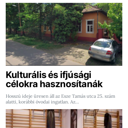
Kulturális és ifjúsági
célokra hasznosítanák
Hosszú ideje üresen áll az Esze Tamás utca 25. szám
alatti, korábbi óvodai ingatlan. Az…