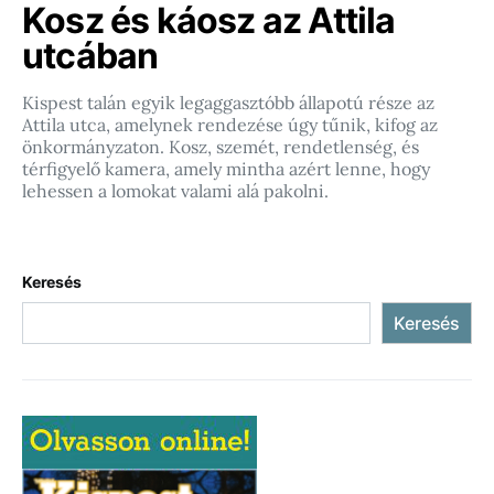
Kosz és káosz az Attila
utcában
Kispest talán egyik legaggasztóbb állapotú része az
Attila utca, amelynek rendezése úgy tűnik, kifog az
önkormányzaton. Kosz, szemét, rendetlenség, és
térfigyelő kamera, amely mintha azért lenne, hogy
lehessen a lomokat valami alá pakolni.
Keresés
Keresés