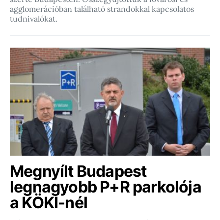
agglomerációban található strandokkal kapcsolatos
tudnivalókat.
Megnyílt Budapest
legnagyobb P+R parkolója
a KÖKI-nél