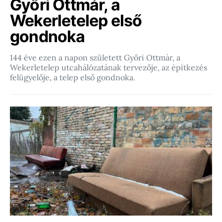
Győri Ottmár, a
Wekerletelep első
gondnoka
144 éve ezen a napon született Győri Ottmár, a
Wekerletelep utcahálózatának tervezője, az építkezés
felügyelője, a telep első gondnoka.