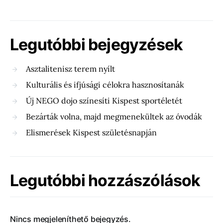
Legutóbbi bejegyzések
Asztalitenisz terem nyílt
Kulturális és ifjúsági célokra hasznosítanák
Új NEGO dojo színesíti Kispest sportéletét
Bezárták volna, majd megmenekültek az óvodák
Elismerések Kispest születésnapján
Legutóbbi hozzászólások
Nincs megjeleníthető bejegyzés.