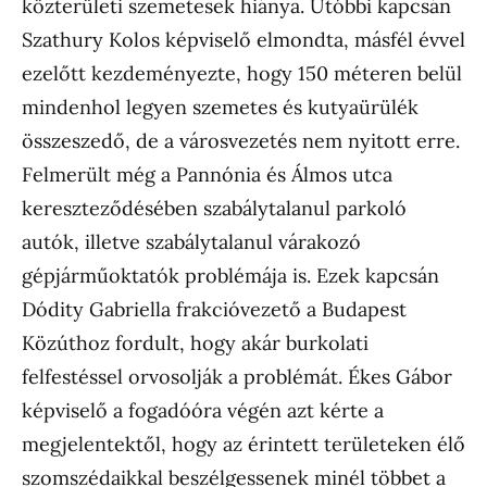
közterületi szemetesek hiánya. Utóbbi kapcsán
Szathury Kolos képviselő elmondta, másfél évvel
ezelőtt kezdeményezte, hogy 150 méteren belül
mindenhol legyen szemetes és kutyaürülék
összeszedő, de a városvezetés nem nyitott erre.
Felmerült még a Pannónia és Álmos utca
kereszteződésében szabálytalanul parkoló
autók, illetve szabálytalanul várakozó
gépjárműoktatók problémája is. Ezek kapcsán
Dódity Gabriella frakcióvezető a Budapest
Közúthoz fordult, hogy akár burkolati
felfestéssel orvosolják a problémát. Ékes Gábor
képviselő a fogadóóra végén azt kérte a
megjelentektől, hogy az érintett területeken élő
szomszédaikkal beszélgessenek minél többet a