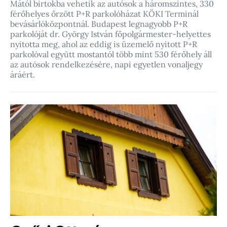
Mától birtokba vehetik az autósok a háromszintes, 330
férőhelyes őrzött P+R parkolóházat KÖKI Terminál
bevásárlóközpontnál. Budapest legnagyobb P+R
parkolóját dr. György István főpolgármester-helyettes
nyitotta meg, ahol az eddig is üzemelő nyitott P+R
parkolóval együtt mostantól több mint 530 férőhely áll
az autósok rendelkezésére, napi egyetlen vonaljegy
áráért.