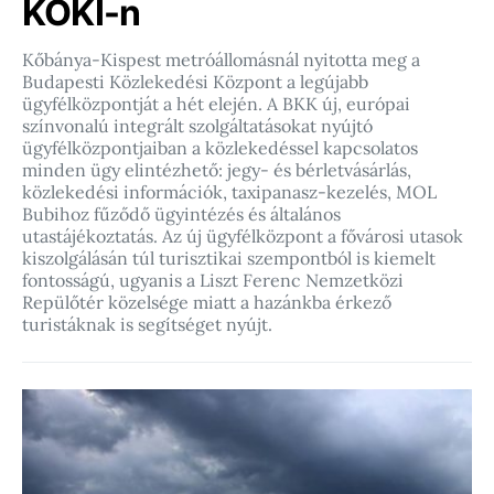
KÖKI-n
Kőbánya-Kispest metróállomásnál nyitotta meg a
Budapesti Közlekedési Központ a legújabb
ügyfélközpontját a hét elején. A BKK új, európai
színvonalú integrált szolgáltatásokat nyújtó
ügyfélközpontjaiban a közlekedéssel kapcsolatos
minden ügy elintézhető: jegy- és bérletvásárlás,
közlekedési információk, taxipanasz-kezelés, MOL
Bubihoz fűződő ügyintézés és általános
utastájékoztatás. Az új ügyfélközpont a fővárosi utasok
kiszolgálásán túl turisztikai szempontból is kiemelt
fontosságú, ugyanis a Liszt Ferenc Nemzetközi
Repülőtér közelsége miatt a hazánkba érkező
turistáknak is segítséget nyújt.