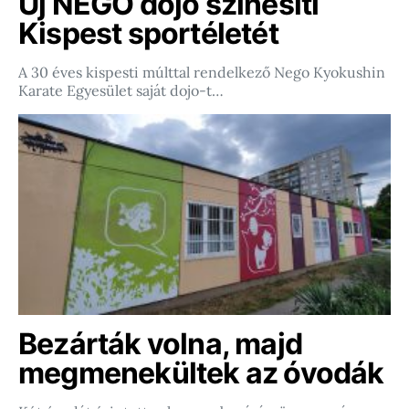
Új NEGO dojo színesíti
Kispest sportéletét
A 30 éves kispesti múlttal rendelkező Nego Kyokushin
Karate Egyesület saját dojo-t…
Bezárták volna, majd
megmenekültek az óvodák