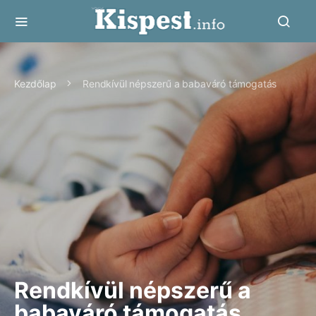
Kezdőlap
Rendkívül népszerű a babaváró támogatás
Rendkívül népszerű a
babaváró támogatás