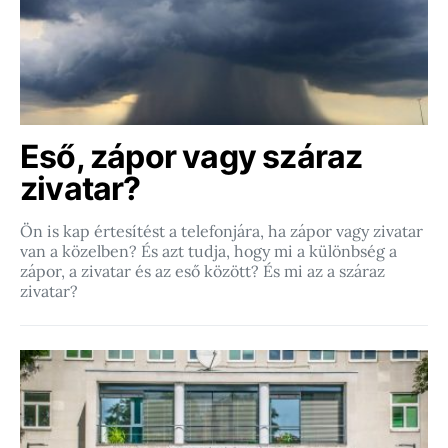
Eső, zápor vagy száraz
zivatar?
Ön is kap értesítést a telefonjára, ha zápor vagy zivatar
van a közelben? És azt tudja, hogy mi a különbség a
zápor, a zivatar és az eső között? És mi az a száraz
zivatar?