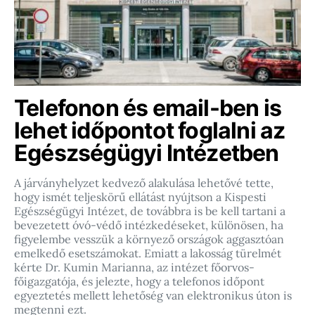
Telefonon és email-ben is
lehet időpontot foglalni az
Egészségügyi Intézetben
A járványhelyzet kedvező alakulása lehetővé tette,
hogy ismét teljeskörű ellátást nyújtson a Kispesti
Egészségügyi Intézet, de továbbra is be kell tartani a
bevezetett óvó-védő intézkedéseket, különösen, ha
figyelembe vesszük a környező országok aggasztóan
emelkedő esetszámokat. Emiatt a lakosság türelmét
kérte Dr. Kumin Marianna, az intézet főorvos-
főigazgatója, és jelezte, hogy a telefonos időpont
egyeztetés mellett lehetőség van elektronikus úton is
megtenni ezt.