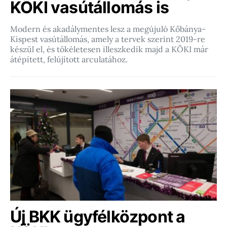
KÖKI vasútállomás is
Modern és akadálymentes lesz a megújuló Kőbánya-
Kispest vasútállomás, amely a tervek szerint 2019-re
készül el, és tökéletesen illeszkedik majd a KÖKI már
átépített, felújított arculatához.
Új BKK ügyfélközpont a