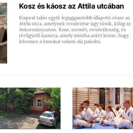
Kosz és káosz az Attila utcában
Kispest talán egyik legaggasztóbb állapotú része az
Attila utca, amelynek rendezése úgy tűnik, kifog az
önkormányzaton. Kosz, szemét, rendetlenség, és
térfigyelő kamera, amely mintha azért lenne, hogy
lehessen a lomokat valami alá pakolni.