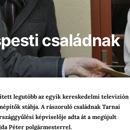
spesti családnak
tett legutóbb az egyik kereskedelmi televízión
mépítők stábja. A rászoruló családnak Tarnai
rszággyűlési képviselője adta át a megújult
jda Péter polgármesterrel.