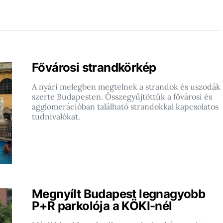
Fővárosi strandkörkép
A nyári melegben megtelnek a strandok és uszodák
szerte Budapesten. Összegyűjtöttük a fővárosi és
agglomerációban található strandokkal kapcsolatos
tudnivalókat.
Megnyílt Budapest legnagyobb
P+R parkolója a KÖKI-nél