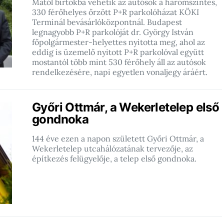
Mától birtokba vehetik az autósok a háromszintes,
330 férőhelyes őrzött P+R parkolóházat KÖKI
Terminál bevásárlóközpontnál. Budapest
legnagyobb P+R parkolóját dr. György István
főpolgármester-helyettes nyitotta meg, ahol az
eddig is üzemelő nyitott P+R parkolóval együtt
mostantól több mint 530 férőhely áll az autósok
rendelkezésére, napi egyetlen vonaljegy áráért.
Győri Ottmár, a Wekerletelep első
gondnoka
144 éve ezen a napon született Győri Ottmár, a
Wekerletelep utcahálózatának tervezője, az
építkezés felügyelője, a telep első gondnoka.