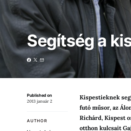
Segítség a ki
Published on
Kispestieknek segí
2013 január 2
futó műsor, az Álo
Richárd, Kispest o
AUTHOR
otthon kulcsait Ga