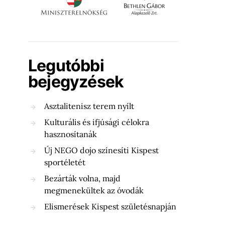
Legutóbbi
bejegyzések
Asztalitenisz terem nyílt
Kulturális és ifjúsági célokra
hasznosítanák
Új NEGO dojo színesíti Kispest
sportéletét
Bezárták volna, majd
megmenekültek az óvodák
Elismerések Kispest születésnapján