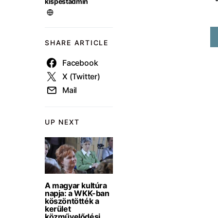
kispestadmin
SHARE ARTICLE
Facebook
X (Twitter)
Mail
UP NEXT
A magyar kultúra
napja: a WKK-ban
köszöntötték a
kerület
közművelődési