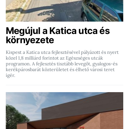
Megújul a Katica utca és
környezete
Kispest a Katica utca fejlesztésével pályázott és nyert
közel 1,8 milliárd forintot az Egészséges utcák
programon. A fejlesztés tisztább levegőt, gyalogos-és
kerékpárosbarát közterületet és élhető városi teret
ígér.