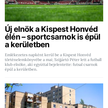
Új elnök a Kispest Honvéd
élén – sportcsarnok is épül
a kerületben
Emlékezetes napként kerül be a Kispest Honvéd
történelemkönyvébe a mai; Szijjártó Péter lett a futball
klub elnöke, aki egyúttal bejelentette: futsal csarnok
épül a kerületben.