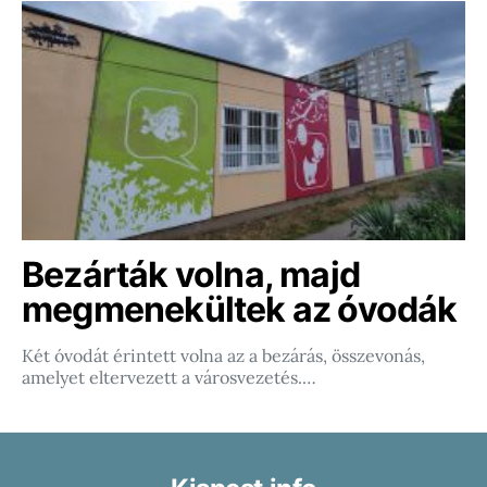
Bezárták volna, majd
megmenekültek az óvodák
Két óvodát érintett volna az a bezárás, összevonás,
amelyet eltervezett a városvezetés.…