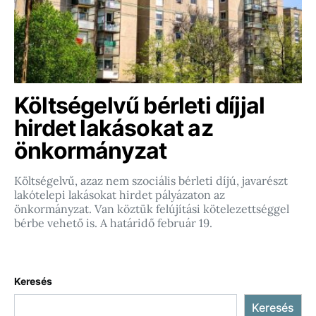
Költségelvű bérleti díjjal
hirdet lakásokat az
önkormányzat
Költségelvű, azaz nem szociális bérleti díjú, javarészt
lakótelepi lakásokat hirdet pályázaton az
önkormányzat. Van köztük felújítási kötelezettséggel
bérbe vehető is. A határidő február 19.
Keresés
Keresés