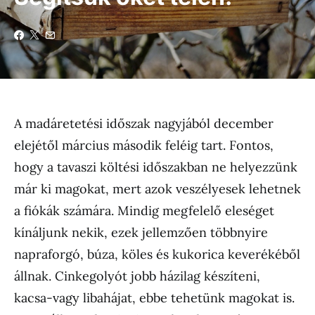
A madáretetési időszak nagyjából december
elejétől március második feléig tart. Fontos,
hogy a tavaszi költési időszakban ne helyezzünk
már ki magokat, mert azok veszélyesek lehetnek
a fiókák számára. Mindig megfelelő eleséget
kínáljunk nekik, ezek jellemzően többnyire
napraforgó, búza, köles és kukorica keverékéből
állnak. Cinkegolyót jobb házilag készíteni,
kacsa-vagy libahájat, ebbe tehetünk magokat is.