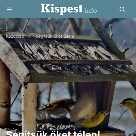
Kezdőlap
Segítsük őket télen!
Segítsük őket télen!