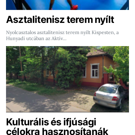
Asztalitenisz terem nyílt
Nyolcasztalos asztalitenisz terem nyílt Kispesten, a
Hunyadi utcában az Aktív…
Kulturális és ifjúsági
célokra hasznosítanák