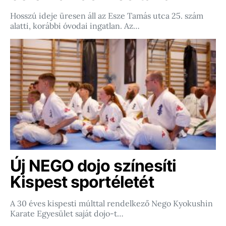
Hosszú ideje üresen áll az Esze Tamás utca 25. szám
alatti, korábbi óvodai ingatlan. Az…
Új NEGO dojo színesíti
Kispest sportéletét
A 30 éves kispesti múlttal rendelkező Nego Kyokushin
Karate Egyesület saját dojo-t…