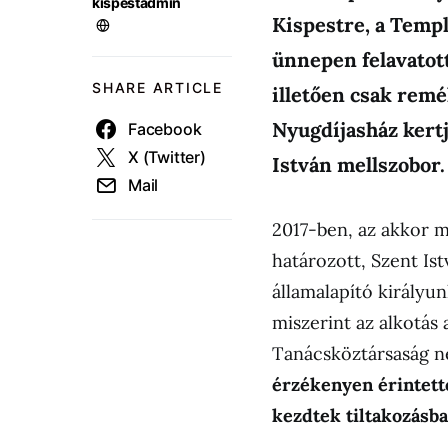
kispestadmin
Kispestre, a Templ
ünnepen felavatott
SHARE ARTICLE
illetően csak remé
Nyugdíjasház kertj
Facebook
X (Twitter)
István mellszobor.
Mail
2017-ben, az akkor 
határozott, Szent Istv
államalapító királyu
miszerint az alkotás
Tanácsköztársaság né
érzékenyen érintett
kezdtek tiltakozásba