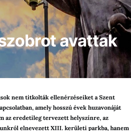
szobrot avattak
kusok nem titkolták ellenérzéseiket a Szent
kapcsolatban, amely hosszú évek huzavonáját
 az eredetileg tervezett helyszínre, az
yunkról elnevezett XIII. kerületi parkba, hanem