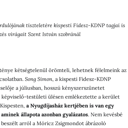
rdulójának tiszteletére kispesti Fidesz-KDNP tagjai is
zés virágait Szent István szobránál
 ténye kétségtelenül örömteli, lehetnek félelmeink az
pcsolatban.
Song Simon
, a kispesti Fidesz-KDNP
elője a júliusban, hosszú kényszerszünetet
képviselő-testületi ülésen emlékeztette a kerület
 Kispesten,
a Nyugdíjasház kertjében is van egy
 aminek állapota azonban gyalázatos
. Nem kevésbé
 beszélt arról a Móricz Zsigmondot ábrázoló