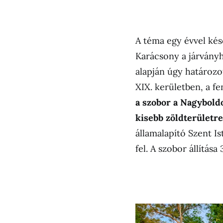
A téma egy évvel kés
Karácsony a járványh
alapján úgy határozot
XIX. kerületben, a fen
a szobor a Nagybold
kisebb zöldterületre
államalapító Szent I
fel. A szobor állítása