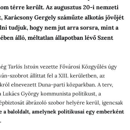
om térre került. Az augusztus 20-i nemzeti
, Karácsony Gergely száműzte alkotás jövőjét
lni tudjuk, hogy nem jut arra sorsra, mint a
ében álló, méltatlan állapotban lévő Szent
még
Tarlós István
vezette Fővárosi Közgyűlés úgy
án-szobrot állíttat fel a XIII. kerületben, az
nkról elnevezett Duna-parti közparkban. A terv,
 a Lukács György kommunista politikust, a
pbiztosát ábrázoló szobor helyére kerül, igencsak
e a baloldalt, amelynek politikusai egy emberként
.