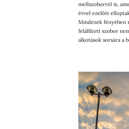
mellszoborról is, ame
évvel ezelőtt ellopt
Mindezek fényében r
felállított szobor ne
alkotások sorsára a b