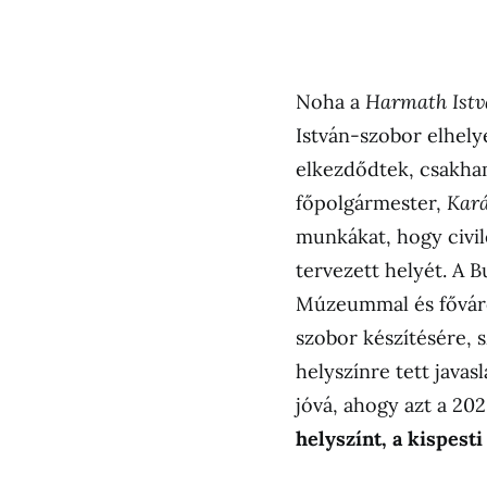
Noha a
Harmath Ist
István-szobor elhel
elkezdődtek, csakham
főpolgármester,
Kará
munkákat, hogy civil
tervezett helyét. A 
Múzeummal és főváros
szobor készítésére, s
helyszínre tett javas
jóvá, ahogy azt a 20
helyszínt, a kispesti