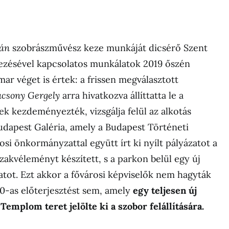
ván
szobrászművész keze munkáját dicsérő Szent
yezésével kapcsolatos munkálatok 2019 őszén
ar véget is értek: a frissen megválasztott
csony Gergely
arra hivatkozva állíttatta le a
ek kezdeményezték, vizsgálja felül az alkotás
Budapest Galéria, amely a Budapest Történeti
i önkormányzattal együtt írt ki nyílt pályázatot a
zakvéleményt készített, s a parkon belül egy új
latot. Ezt akkor a fővárosi képviselők nem hagyták
20-as előterjesztést sem, amely
egy teljesen új
 Templom teret jelölte ki a szobor felállítására.