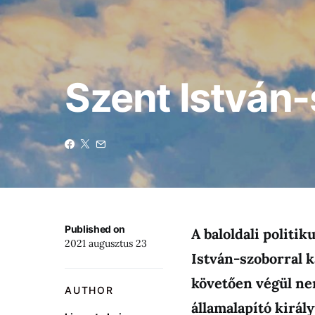
Szent István-
Published on
A baloldali politi
2021 augusztus 23
István-szoborral 
követően végül nem
AUTHOR
államalapító királ