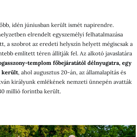
őbb, idén júniusban került ismét napirendre.
elyzetben elrendelt egyszemélyi felhatalmazása
t, a szobrot az eredeti helyszín helyett mégiscsak a
tebb említett téren állítják fel. Az alkotó javaslatára
ogasszony-templom főbejáratától délnyugatra, egy
 került
, ahol augusztus 20-án, az államalapítás és
stván királyunk emlékének nemzeti ünnepén avatták
 30 millió forintba került.