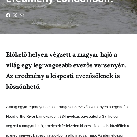
Előkelő helyen végzett a magyar hajó a
világ egy legrangosabb evezős versenyén.
Az eredmény a kispesti evezősöknek is
köszönhető.
A világ egyik legnagyobb és legrangosabb evezős versenyén a legendás
Head of the River bajnokságon, 334 nyolcas egységből a 37. helyen
végzett a magyar hajó, amelynek fedélzetén kispesti fiatalok is küzdöttek a
jó eredményért. kispesti fiatalokból is álló magyar hajó. Az idén először