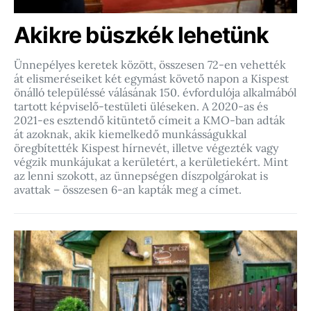
Akikre büszkék lehetünk
Ünnepélyes keretek között, összesen 72-en vehették
át elismeréseiket két egymást követő napon a Kispest
önálló településsé válásának 150. évfordulója alkalmából
tartott képviselő-testületi üléseken. A 2020-as és
2021-es esztendő kitüntető címeit a KMO-ban adták
át azoknak, akik kiemelkedő munkásságukkal
öregbítették Kispest hírnevét, illetve végezték vagy
végzik munkájukat a kerületért, a kerületiekért. Mint
az lenni szokott, az ünnepségen díszpolgárokat is
avattak – összesen 6-an kapták meg a címet.