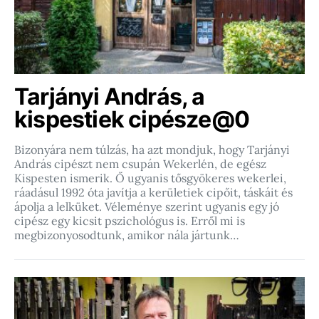
Tarjányi András, a
kispestiek cipésze@0
Bizonyára nem túlzás, ha azt mondjuk, hogy Tarjányi
András cipészt nem csupán Wekerlén, de egész
Kispesten ismerik. Ő ugyanis tősgyökeres wekerlei,
ráadásul 1992 óta javítja a kerületiek cipőit, táskáit és
ápolja a lelküket. Véleménye szerint ugyanis egy jó
cipész egy kicsit pszichológus is. Erről mi is
megbizonyosodtunk, amikor nála jártunk…