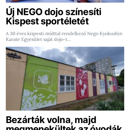
Új NEGO dojo színesíti
Kispest sportéletét
A 30 éves kispesti múlttal rendelkező Nego Kyokushin
Karate Egyesület saját dojo-t…
Bezárták volna, majd
megmenekültek az óvodák