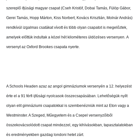
szereplő ifjúsági magyar csapat (Cseh Kristóf, Dobai Tamás, Fülöp Gábor,
Gerei Tamás, Hopp Márton, Kiss Norbert, Kovács Krisztián, Molnár András)
rendkívül izgalmas csatákat vívott és több olyan csapatot is megelőztek,
amelyek előttük indultak a közel hét kilométeres üldözéses versenyen. A
versenyt az Oxford Brookes csapata nyerte.
A Schools Headen azaz az angol gimnáziumok versenyén a 12. helyezést
érte el a 91 férfi ijfúsági nyolcasok összecsapásában. Lehetőségük nyílt
olyan elit gimnáziumi csapatokkal is szembenézniük mint az Eton vagy a
Westminster. A Szeged, Műegyetem és a Csepel versenyzőiből
összekovácsolódott csapat mindezzel, egy kihívásokban, tapasztalatokban
és eredményekben gazdag londoni hetet zárt.