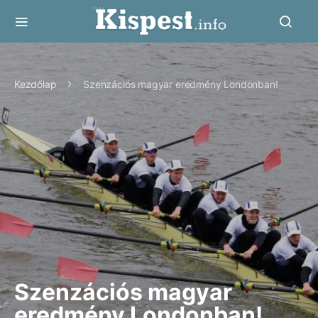
Kezdőlap
Szenzációs magyar eredmény Londonban!
Szenzációs magyar
eredmény Londonban!