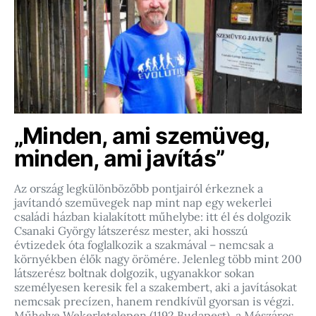
„Minden, ami szemüveg,
minden, ami javítás”
Az ország legkülönbözőbb pontjairól érkeznek a
javítandó szemüvegek nap mint nap egy wekerlei
családi házban kialakított műhelybe: itt él és dolgozik
Csanaki György látszerész mester, aki hosszú
évtizedek óta foglalkozik a szakmával – nemcsak a
környékben élők nagy örömére. Jelenleg több mint 200
látszerész boltnak dolgozik, ugyanakkor sokan
személyesen keresik fel a szakembert, aki a javításokat
nemcsak precízen, hanem rendkívül gyorsan is végzi.
Műhelye Wekerletelepen (1192 Budapest), a Mészáros