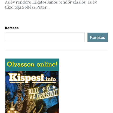
Az év rendőre Lakatos János rendőr zászlós, az év
tűzoltója Soltész Péter…
Keresés
Keresés