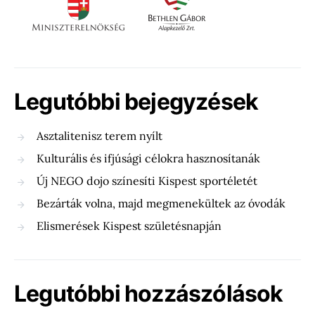
Legutóbbi bejegyzések
Asztalitenisz terem nyílt
Kulturális és ifjúsági célokra hasznosítanák
Új NEGO dojo színesíti Kispest sportéletét
Bezárták volna, majd megmenekültek az óvodák
Elismerések Kispest születésnapján
Legutóbbi hozzászólások