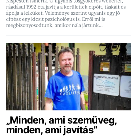
Kispesten ismerik. Ő ugyanis tősgyökeres wekerlei,
ráadásul 1992 óta javítja a kerületiek cipőit, táskáit és
ápolja a lelküket. Véleménye szerint ugyanis egy jó
cipész egy kicsit pszichológus is. Erről mi is
megbizonyosodtunk, amikor nála jártunk…
„Minden, ami szemüveg,
minden, ami javítás”