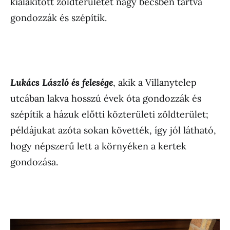
kialakított zöldterületet nagy becsben tartva
gondozzák és szépítik.
Lukács László és felesége
, akik a Villanytelep
utcában lakva hosszú évek óta gondozzák és
szépítik a házuk előtti közterületi zöldterület;
példájukat azóta sokan követték, így jól látható,
hogy népszerű lett a környéken a kertek
gondozása.