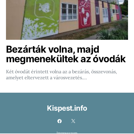
Bezárták volna, majd
megmenekültek az óvodák
Két óvodát érintett volna az a bezárás, összevonás,
amelyet eltervezett a városvezetés.…
Kispest.info
Impresszum