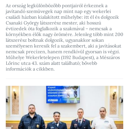
Az ország legkülönbözőbb pontjairól érkeznek a
javítandó szemüvegek nap mint nap egy wekerlei
családi házban kialakított műhelybe: itt él és dolgozik
Csanaki György látszerész mester, aki hosszú
évtizedek óta foglalkozik a szakmával – nemcsak a
környékben élők nagy örömére. Jelenleg több mint 200
látszerész boltnak dolgozik, ugyanakkor sokan
személyesen keresik fel a szakembert, aki a javításokat
nemcsak precízen, hanem rendkívül gyorsan is végzi.
Műhelye Wekerletelepen (1192 Budapest), a Mészáros
Lőrinc utca 43. szám alatt található; bővebb
információk a cikkben.