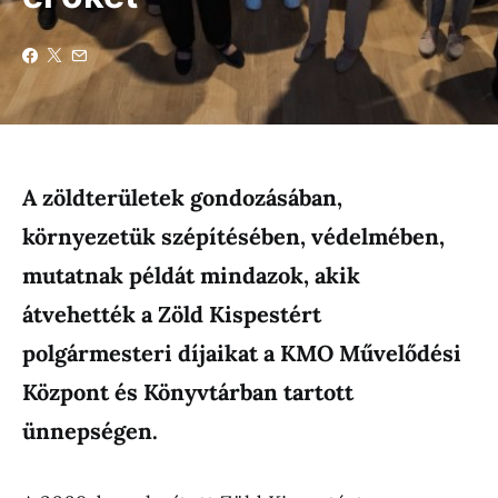
A zöldterületek gondozásában,
környezetük szépítésében, védelmében,
mutatnak példát mindazok, akik
átvehették a Zöld Kispestért
polgármesteri díjaikat a KMO Művelődési
Központ és Könyvtárban tartott
ünnepségen.