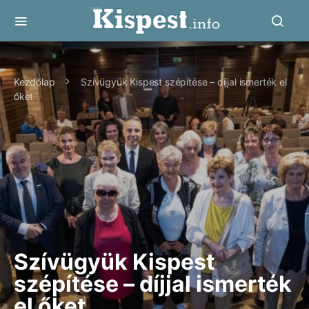
Kezdőlap
Szívügyük Kispest szépítése – díjjal ismerték el
őket
Szívügyük Kispest
szépítése – díjjal ismerték
el őket