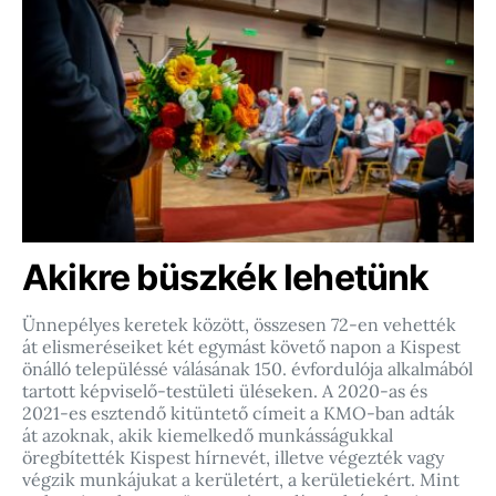
Akikre büszkék lehetünk
Ünnepélyes keretek között, összesen 72-en vehették
át elismeréseiket két egymást követő napon a Kispest
önálló településsé válásának 150. évfordulója alkalmából
tartott képviselő-testületi üléseken. A 2020-as és
2021-es esztendő kitüntető címeit a KMO-ban adták
át azoknak, akik kiemelkedő munkásságukkal
öregbítették Kispest hírnevét, illetve végezték vagy
végzik munkájukat a kerületért, a kerületiekért. Mint