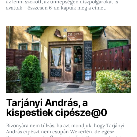
az lenni szokott, az ünnepségen díszpolgárokat is
avattak – összesen 6-an kapták meg a címet.
Tarjányi András, a
kispestiek cipésze@0
Bizonyára nem túlzás, ha azt mondjuk, hogy Tarjányi
András cipészt nem csupán Wekerlén, de egész