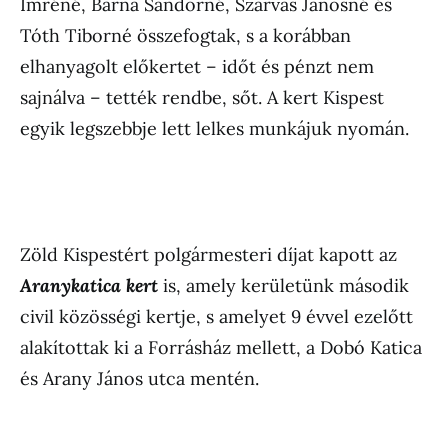
Imréné, Barna Sándorné, Szarvas Jánosné és
Tóth Tiborné összefogtak, s a korábban
elhanyagolt előkertet – időt és pénzt nem
sajnálva – tették rendbe, sőt. A kert Kispest
egyik legszebbje lett lelkes munkájuk nyomán.
Zöld Kispestért polgármesteri díjat kapott az
Aranykatica kert
is, amely kerületünk második
civil közösségi kertje, s amelyet 9 évvel ezelőtt
alakítottak ki a Forrásház mellett, a Dobó Katica
és Arany János utca mentén.