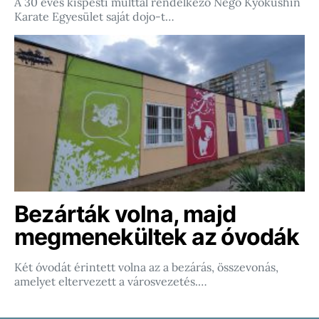
A 30 éves kispesti múlttal rendelkező Nego Kyokushin
Karate Egyesület saját dojo-t…
Bezárták volna, majd
megmenekültek az óvodák
Két óvodát érintett volna az a bezárás, összevonás,
amelyet eltervezett a városvezetés.…