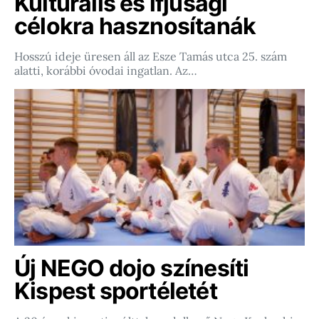
Kulturális és ifjúsági
célokra hasznosítanák
Hosszú ideje üresen áll az Esze Tamás utca 25. szám
alatti, korábbi óvodai ingatlan. Az…
Új NEGO dojo színesíti
Kispest sportéletét