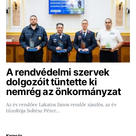
A rendvédelmi szervek
dolgozóit tüntette ki
nemrég az önkormányzat
Az év rendőre Lakatos János rendőr zászlós, az év
tűzoltója Soltész Péter…
Keresés