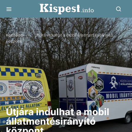
Kezdőlap
Útjára indulhat a mobil állatmentésirányító
központ
Útjára indulhat a mobil
állatmentésirányító
központ