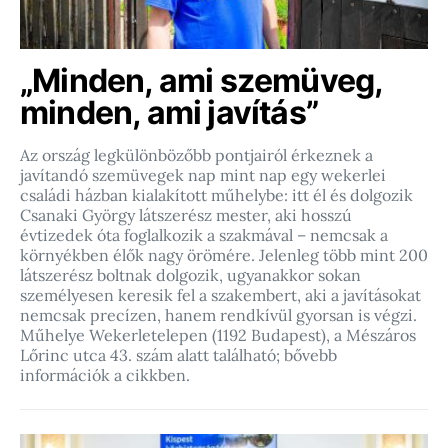
„Minden, ami szemüveg,
minden, ami javítás”
Az ország legkülönbözőbb pontjairól érkeznek a
javítandó szemüvegek nap mint nap egy wekerlei
családi házban kialakított műhelybe: itt él és dolgozik
Csanaki György látszerész mester, aki hosszú
évtizedek óta foglalkozik a szakmával – nemcsak a
környékben élők nagy örömére. Jelenleg több mint 200
látszerész boltnak dolgozik, ugyanakkor sokan
személyesen keresik fel a szakembert, aki a javításokat
nemcsak precízen, hanem rendkívül gyorsan is végzi.
Műhelye Wekerletelepen (1192 Budapest), a Mészáros
Lőrinc utca 43. szám alatt található; bővebb
információk a cikkben.