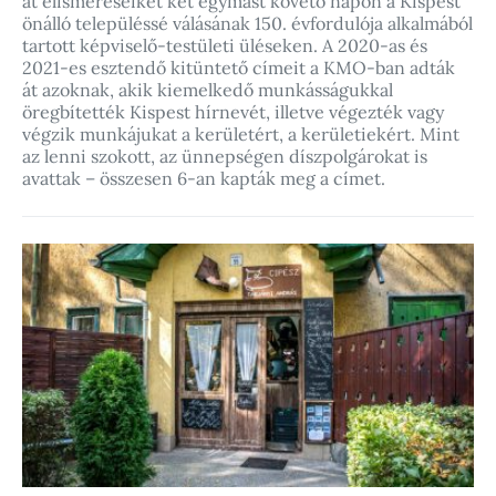
át elismeréseiket két egymást követő napon a Kispest
önálló településsé válásának 150. évfordulója alkalmából
tartott képviselő-testületi üléseken. A 2020-as és
2021-es esztendő kitüntető címeit a KMO-ban adták
át azoknak, akik kiemelkedő munkásságukkal
öregbítették Kispest hírnevét, illetve végezték vagy
végzik munkájukat a kerületért, a kerületiekért. Mint
az lenni szokott, az ünnepségen díszpolgárokat is
avattak – összesen 6-an kapták meg a címet.