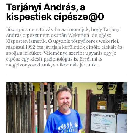
Tarjányi András, a
kispestiek cipésze@0
Bizonyára nem túlzás, ha azt mondjuk, hogy Tarjányi
András cipészt nem csupán Wekerlén, de egész
Kispesten ismerik. Ő ugyanis tősgyökeres wekerlei,
ráadásul 1992 óta javítja a kerületiek cipőit, táskáit és
ápolja a lelküket. Véleménye szerint ugyanis egy jó
cipész egy kicsit pszichológus is. Erről mi is
megbizonyosodtunk, amikor nála jártunk…