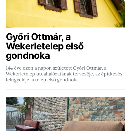
Győri Ottmár, a
Wekerletelep első
gondnoka
144 éve ezen a napon született Győri Ottmár, a
Wekerletelep utcahálózatának tervezője, az építkezés
felügyelője, a telep első gondnoka.