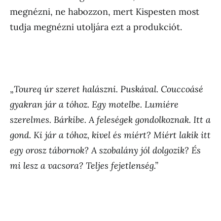
megnézni, ne habozzon, mert Kispesten most
tudja megnézni utoljára ezt a produkciót.
„
Toureq úr szeret halászni. Puskával. Couccoásé
gyakran jár a tóhoz. Egy motelbe. Lumiére
szerelmes. Bárkibe. A feleségek gondolkoznak. Itt a
gond. Ki jár a tóhoz, kivel és miért? Miért lakik itt
egy orosz tábornok? A szobalány jól dolgozik? És
mi lesz a vacsora? Teljes fejetlenség.”