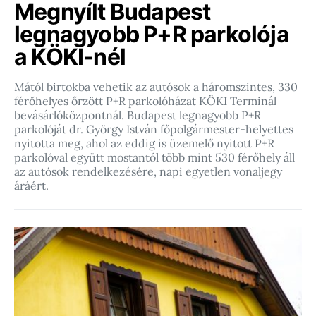
Megnyílt Budapest
legnagyobb P+R parkolója
a KÖKI-nél
Mától birtokba vehetik az autósok a háromszintes, 330
férőhelyes őrzött P+R parkolóházat KÖKI Terminál
bevásárlóközpontnál. Budapest legnagyobb P+R
parkolóját dr. György István főpolgármester-helyettes
nyitotta meg, ahol az eddig is üzemelő nyitott P+R
parkolóval együtt mostantól több mint 530 férőhely áll
az autósok rendelkezésére, napi egyetlen vonaljegy
áráért.