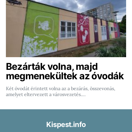
Bezárták volna, majd
megmenekültek az óvodák
Két óvodát érintett volna az a bezárás, összevonás,
amelyet eltervezett a városvezetés.…
Kispest.info