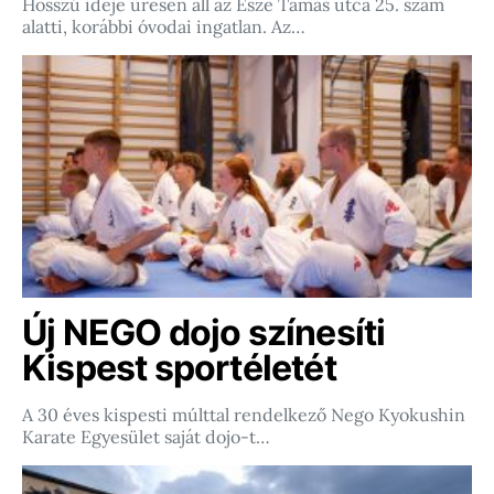
Hosszú ideje üresen áll az Esze Tamás utca 25. szám
alatti, korábbi óvodai ingatlan. Az…
Új NEGO dojo színesíti
Kispest sportéletét
A 30 éves kispesti múlttal rendelkező Nego Kyokushin
Karate Egyesület saját dojo-t…