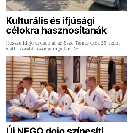
Kulturális és ifjúsági
célokra hasznosítanák
Hosszú ideje üresen áll az Esze Tamás utca 25. szám
alatti, korábbi óvodai ingatlan. Az…
Új NEGO dojo színesíti