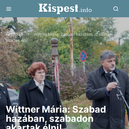
Kezdőlap
Wittner Mária: Szabad hazában, szabadon
akartak élni!
Wittner Mária: Szabad
hazában, szabadon
akartak élni!