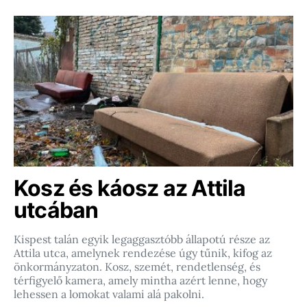
Kosz és káosz az Attila
utcában
Kispest talán egyik legaggasztóbb állapotú része az
Attila utca, amelynek rendezése úgy tűnik, kifog az
önkormányzaton. Kosz, szemét, rendetlenség, és
térfigyelő kamera, amely mintha azért lenne, hogy
lehessen a lomokat valami alá pakolni.