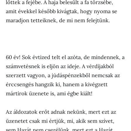
lőttek a fejébe. A haja belesült a fa törzsébe,
amit évekkel később kivágtak, hogy nyoma se
maradjon tetteiknek, de mi nem felejtünk.
60 év! Sok évtized telt el azóta, de mindennek, a
számvetésnek is eljön az ideje. A vérdíjakból
szerzett vagyon, a júdáspénzekből nemcsak az
érccsengés hangzik ki, hanem a kivégzett
mártírok üzenete is, ami égbe kiált!
Az áldozatok erőt adnak nekünk, mert ezt az
üzenetet csak mi értjük, mi, akik sem szívet,
sem Hazát nem cserélünk, mert ezt a Hazát