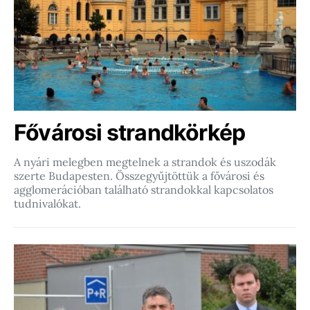
Fővárosi strandkörkép
A nyári melegben megtelnek a strandok és uszodák
szerte Budapesten. Összegyűjtöttük a fővárosi és
agglomerációban található strandokkal kapcsolatos
tudnivalókat.