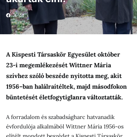
A Kispesti Társaskör Egyesület október
23-i megemlékezését Wittner Mária
szívhez szóló beszéde nyitotta meg, akit
1956–ban halálraítéltek, majd másodfokon
büntetését életfogytiglanra változtatták.
A forradalom és szabadságharc hatvanadik
évfordulója alkalmából Wittner Mária 1956-os
elítélt mondott beszédet a Kispesti Társaskör