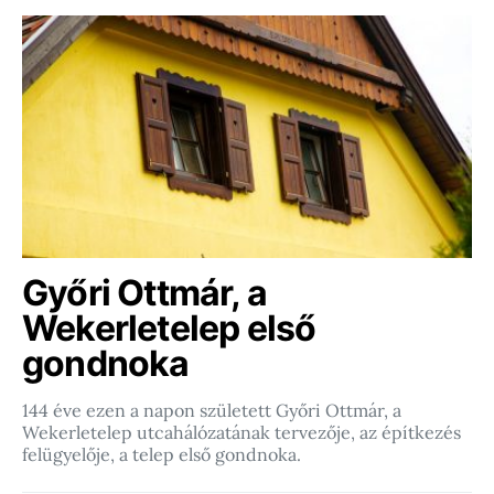
Győri Ottmár, a
Wekerletelep első
gondnoka
144 éve ezen a napon született Győri Ottmár, a
Wekerletelep utcahálózatának tervezője, az építkezés
felügyelője, a telep első gondnoka.