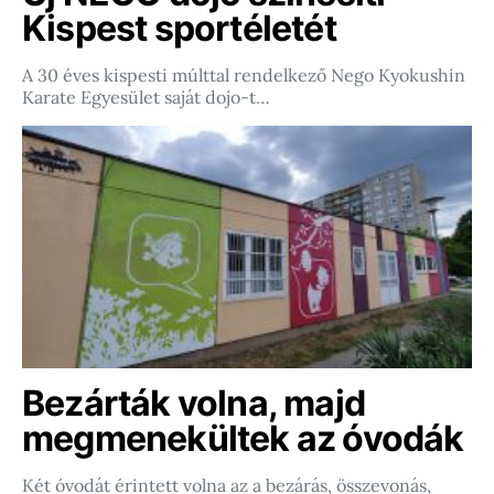
Kispest sportéletét
A 30 éves kispesti múlttal rendelkező Nego Kyokushin
Karate Egyesület saját dojo-t…
Bezárták volna, majd
megmenekültek az óvodák
Két óvodát érintett volna az a bezárás, összevonás,