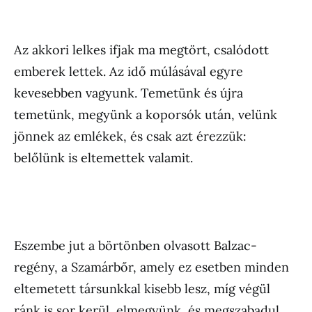
Az akkori lelkes ifjak ma megtört, csalódott
emberek lettek. Az idő múlásával egyre
kevesebben vagyunk. Temetünk és újra
temetünk, megyünk a koporsók után, velünk
jönnek az emlékek, és csak azt érezzük:
belőlünk is eltemettek valamit.
Eszembe jut a börtönben olvasott Balzac-
regény, a Szamárbőr, amely ez esetben minden
eltemetett társunkkal kisebb lesz, míg végül
ránk is sor kerül, elmegyünk, és megszabadul