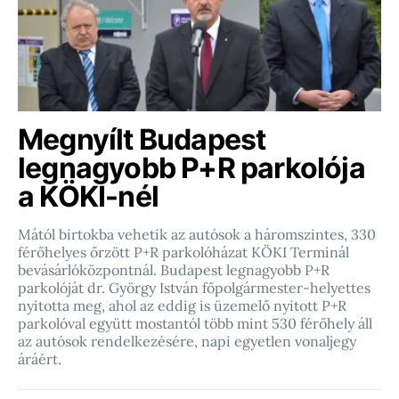
Megnyílt Budapest
legnagyobb P+R parkolója
a KÖKI-nél
Mától birtokba vehetik az autósok a háromszintes, 330
férőhelyes őrzött P+R parkolóházat KÖKI Terminál
bevásárlóközpontnál. Budapest legnagyobb P+R
parkolóját dr. György István főpolgármester-helyettes
nyitotta meg, ahol az eddig is üzemelő nyitott P+R
parkolóval együtt mostantól több mint 530 férőhely áll
az autósok rendelkezésére, napi egyetlen vonaljegy
áráért.