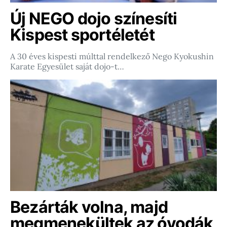
Új NEGO dojo színesíti
Kispest sportéletét
A 30 éves kispesti múlttal rendelkező Nego Kyokushin
Karate Egyesület saját dojo-t…
Bezárták volna, majd
megmenekültek az óvodák