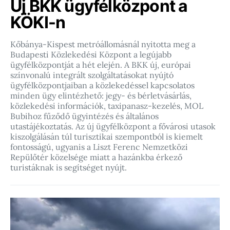
Új BKK ügyfélközpont a
KÖKI-n
Kőbánya-Kispest metróállomásnál nyitotta meg a
Budapesti Közlekedési Központ a legújabb
ügyfélközpontját a hét elején. A BKK új, európai
színvonalú integrált szolgáltatásokat nyújtó
ügyfélközpontjaiban a közlekedéssel kapcsolatos
minden ügy elintézhető: jegy- és bérletvásárlás,
közlekedési információk, taxipanasz-kezelés, MOL
Bubihoz fűződő ügyintézés és általános
utastájékoztatás. Az új ügyfélközpont a fővárosi utasok
kiszolgálásán túl turisztikai szempontból is kiemelt
fontosságú, ugyanis a Liszt Ferenc Nemzetközi
Repülőtér közelsége miatt a hazánkba érkező
turistáknak is segítséget nyújt.