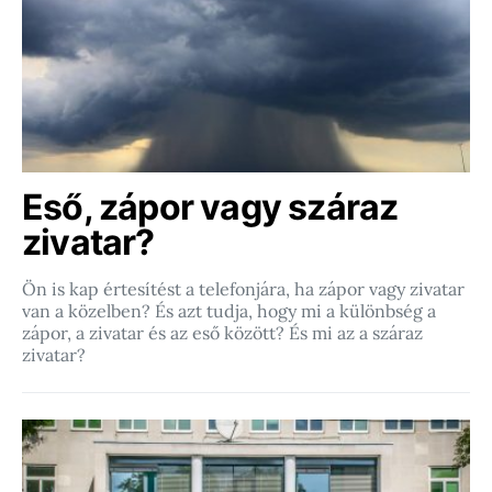
Eső, zápor vagy száraz
zivatar?
Ön is kap értesítést a telefonjára, ha zápor vagy zivatar
van a közelben? És azt tudja, hogy mi a különbség a
zápor, a zivatar és az eső között? És mi az a száraz
zivatar?