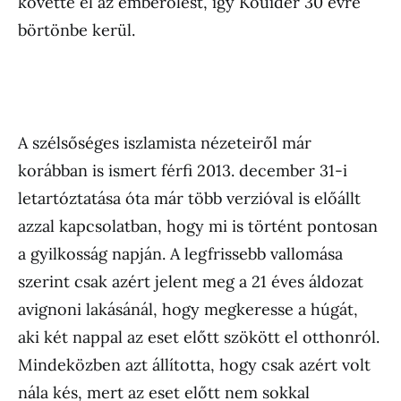
követte el az emberölést, így Kouider 30 évre
börtönbe kerül.
A szélsőséges iszlamista nézeteiről már
korábban is ismert férfi 2013. december 31-i
letartóztatása óta már több verzióval is előállt
azzal kapcsolatban, hogy mi is történt pontosan
a gyilkosság napján. A legfrissebb vallomása
szerint csak azért jelent meg a 21 éves áldozat
avignoni lakásánál, hogy megkeresse a húgát,
aki két nappal az eset előtt szökött el otthonról.
Mindeközben azt állította, hogy csak azért volt
nála kés, mert az eset előtt nem sokkal