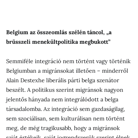
Belgium az összeomlás szélén táncol, „a
brüsszeli menekültpolitika megbukott”
Semmiféle integráció nem történt vagy történik
Belgiumban a migránsokat illetően – minderről
Alain Destexhe liberális párti belga szenátor
beszélt. A politikus szerint migránsok nagyon
jelentős hányada nem integrálódott a belga
társadalomba. Az integráció sem gazdaságilag,
sem szociálisan, sem kulturálisan nem történt
meg, de még tragikusabb, hogy a migránsok
saját értékeik, saját jogrendszerük szerint élnek,