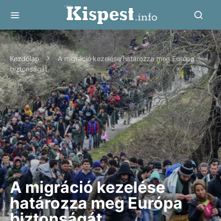
Kezdőlap
A migráció kezelése határozza meg Európa
biztonságát
A migráció kezelése
határozza meg Európa
biztonságát