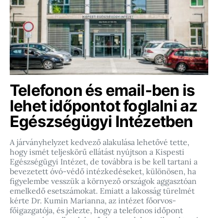
Telefonon és email-ben is
lehet időpontot foglalni az
Egészségügyi Intézetben
A járványhelyzet kedvező alakulása lehetővé tette,
hogy ismét teljeskörű ellátást nyújtson a Kispesti
Egészségügyi Intézet, de továbbra is be kell tartani a
bevezetett óvó-védő intézkedéseket, különösen, ha
figyelembe vesszük a környező országok aggasztóan
emelkedő esetszámokat. Emiatt a lakosság türelmét
kérte Dr. Kumin Marianna, az intézet főorvos-
főigazgatója, és jelezte, hogy a telefonos időpont