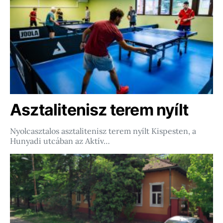
Asztalitenisz terem nyílt
Nyolcasztalos asztalitenisz terem nyílt Kispesten, a
Hunyadi utcában az Aktív…