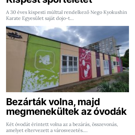
A 30 éves kispesti múlttal rendelkező Nego Kyokushin
Karate Egyesület saját dojo-t…
Bezárták volna, majd
megmenekültek az óvodák
Két óvodát érintett volna az a bezárás, összevonás,
amelyet eltervezett a városvezetés.…