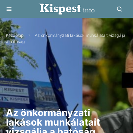
Kezdőlap
Az önkormányzati lakások munkálatait vizsgálja
a hatóság
Az önkormányzati
lakások munkálatait
vizsgálja a hatóság