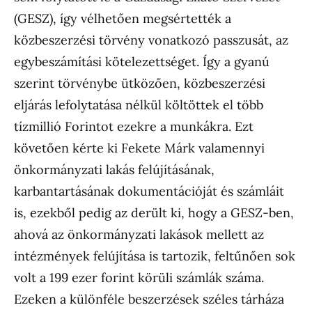
(GESZ), így vélhetően megsértették a
közbeszerzési törvény vonatkozó passzusát, az
egybeszámítási kötelezettséget. Így a gyanú
szerint törvénybe ütközően, közbeszerzési
eljárás lefolytatása nélkül költöttek el több
tízmillió Forintot ezekre a munkákra. Ezt
követően kérte ki Fekete Márk valamennyi
önkormányzati lakás felújításának,
karbantartásának dokumentációját és számláit
is, ezekből pedig az derült ki, hogy a GESZ-ben,
ahová az önkormányzati lakások mellett az
intézmények felújítása is tartozik, feltűnően sok
volt a 199 ezer forint körüli számlák száma.
Ezeken a különféle beszerzések széles tárháza