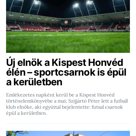
Új elnök a Kispest Honvéd
élén – sportcsarnok is épül
a kerületben
Emlékezetes napként kerül be a Kispest Honvéd
történelemkönyvébe a mai; Szijjártó Péter lett a futball
klub elnöke, aki egyúttal bejelentette: futsal csarnok
épül a kerületben.