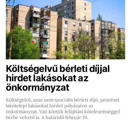
Költségelvű bérleti díjjal
hirdet lakásokat az
önkormányzat
Költségelvű, azaz nem szociális bérleti díjú, javarészt
lakótelepi lakásokat hirdet pályázaton az
önkormányzat. Van köztük felújítási kötelezettséggel
bérbe vehető is. A határidő február 19.