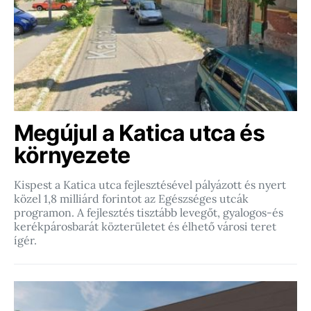
Megújul a Katica utca és
környezete
Kispest a Katica utca fejlesztésével pályázott és nyert
közel 1,8 milliárd forintot az Egészséges utcák
programon. A fejlesztés tisztább levegőt, gyalogos-és
kerékpárosbarát közterületet és élhető városi teret
ígér.