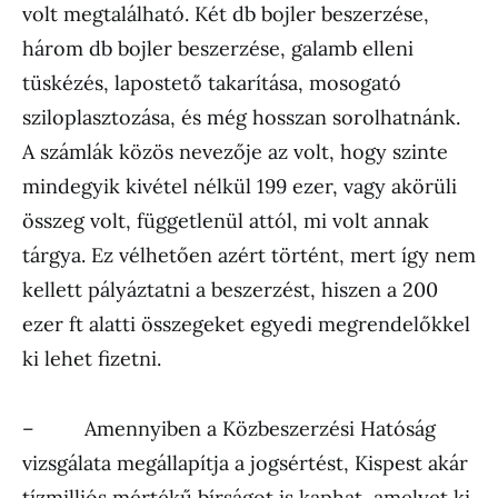
volt megtalálható. Két db bojler beszerzése,
három db bojler beszerzése, galamb elleni
tüskézés, lapostető takarítása, mosogató
sziloplasztozása, és még hosszan sorolhatnánk.
A számlák közös nevezője az volt, hogy szinte
mindegyik kivétel nélkül 199 ezer, vagy akörüli
összeg volt, függetlenül attól, mi volt annak
tárgya. Ez vélhetően azért történt, mert így nem
kellett pályáztatni a beszerzést, hiszen a 200
ezer ft alatti összegeket egyedi megrendelőkkel
ki lehet fizetni.
– Amennyiben a Közbeszerzési Hatóság
vizsgálata megállapítja a jogsértést, Kispest akár
tízmilliós mértékű bírságot is kaphat, amelyet ki