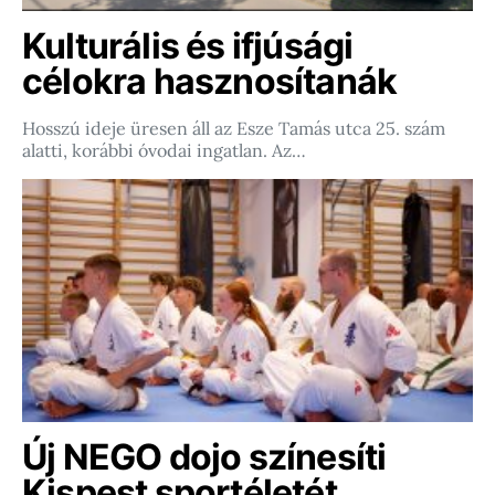
Kulturális és ifjúsági
célokra hasznosítanák
Hosszú ideje üresen áll az Esze Tamás utca 25. szám
alatti, korábbi óvodai ingatlan. Az…
Új NEGO dojo színesíti
Kispest sportéletét