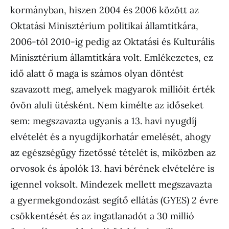
kormányban, hiszen 2004 és 2006 között az
Oktatási Minisztérium politikai államtitkára,
2006-tól 2010-ig pedig az Oktatási és Kulturális
Minisztérium államtitkára volt. Emlékezetes, ez
idő alatt ő maga is számos olyan döntést
szavazott meg, amelyek magyarok millióit érték
övön aluli ütésként. Nem kímélte az időseket
sem: megszavazta ugyanis a 13. havi nyugdíj
elvételét és a nyugdíjkorhatár emelését, ahogy
az egészségügy fizetőssé tételét is, miközben az
orvosok és ápolók 13. havi bérének elvételére is
igennel voksolt. Mindezek mellett megszavazta
a gyermekgondozást segítő ellátás (GYES) 2 évre
csökkentését és az ingatlanadót a 30 millió