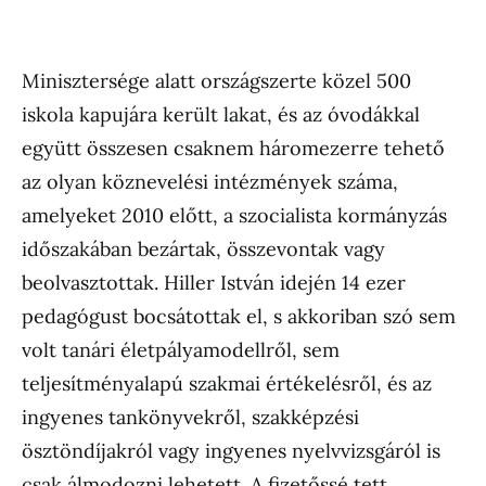
Minisztersége alatt országszerte közel 500
iskola kapujára került lakat, és az óvodákkal
együtt összesen csaknem háromezerre tehető
az olyan köznevelési intézmények száma,
amelyeket 2010 előtt, a szocialista kormányzás
időszakában bezártak, összevontak vagy
beolvasztottak. Hiller István idején 14 ezer
pedagógust bocsátottak el, s akkoriban szó sem
volt tanári életpályamodellről, sem
teljesítményalapú szakmai értékelésről, és az
ingyenes tankönyvekről, szakképzési
ösztöndíjakról vagy ingyenes nyelvvizsgáról is
csak álmodozni lehetett. A fizetőssé tett