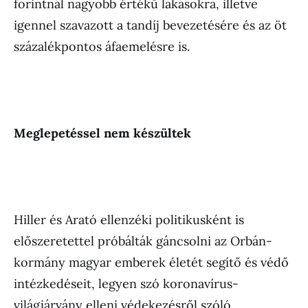
forintnál nagyobb értékű lakásokra, illetve
igennel szavazott a tandíj bevezetésére és az öt
százalékpontos áfaemelésre is.
Meglepetéssel nem készültek
Hiller és Arató ellenzéki politikusként is
előszeretettel próbálták gáncsolni az Orbán-
kormány magyar emberek életét segítő és védő
intézkedéseit, legyen szó koronavírus-
világjárvány elleni védekezésről szóló