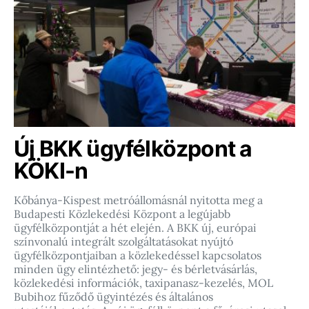
Új BKK ügyfélközpont a
KÖKI-n
Kőbánya-Kispest metróállomásnál nyitotta meg a
Budapesti Közlekedési Központ a legújabb
ügyfélközpontját a hét elején. A BKK új, európai
színvonalú integrált szolgáltatásokat nyújtó
ügyfélközpontjaiban a közlekedéssel kapcsolatos
minden ügy elintézhető: jegy- és bérletvásárlás,
közlekedési információk, taxipanasz-kezelés, MOL
Bubihoz fűződő ügyintézés és általános