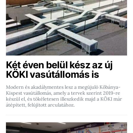
Két éven belül kész az új
KÖKI vasútállomás is
Modern és akadálymentes lesz a megújuló Kőbánya-
Kispest vasútállomás, amely a tervek szerint 2019-re
készül el, és tökéletesen illeszkedik majd a KÖKI már
átépített, felújított arculatához.