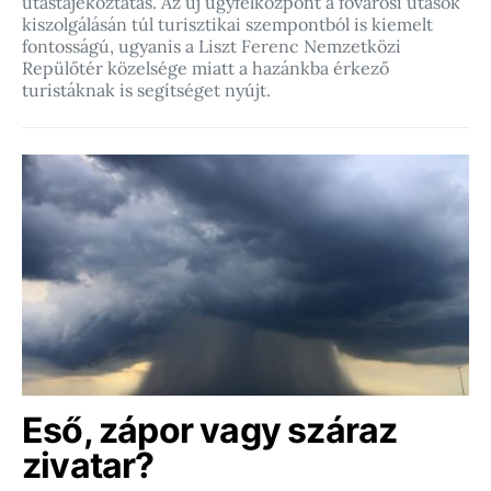
utastájékoztatás. Az új ügyfélközpont a fővárosi utasok
kiszolgálásán túl turisztikai szempontból is kiemelt
fontosságú, ugyanis a Liszt Ferenc Nemzetközi
Repülőtér közelsége miatt a hazánkba érkező
turistáknak is segítséget nyújt.
Eső, zápor vagy száraz
zivatar?