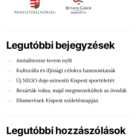
Legutóbbi bejegyzések
Asztalitenisz terem nyílt
Kulturális és ifjúsági célokra hasznosítanák
Új NEGO dojo színesíti Kispest sportéletét
Bezárták volna, majd megmenekültek az óvodák
Elismerések Kispest születésnapján
Legutóbbi hozzászólások