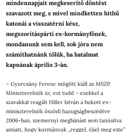
mindennapjait megkeserítő döntést
szavazott meg, s mivel mindketten hithű
katonái a visszatérni kész,
megszorításpárti ex-kormányfőnek,
mondanunk sem kell, sok jóra nem
számíthatnánk tőlük, ha hatalmat
kapnának április 3-án.
– Gyurcsány Ferenc mögött kiáll az MSZP.
Miniszterelnök úr, ezt tudd – ezekkel a
szavakkal reagált Hiller István a bukott ex-
miniszterelnök őszödi hazugságbeszédére
2006-ban, szemernyi megbánást sem tanúsítva
amiatt, hogy kormányuk „reggel, éjjel meg este”