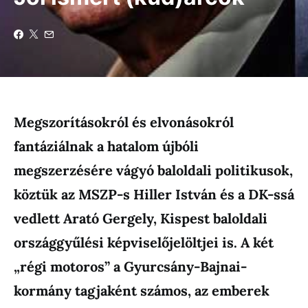
Megszorításokról és elvonásokról
fantáziálnak a hatalom újbóli
megszerzésére vágyó baloldali politikusok,
köztük az MSZP-s Hiller István és a DK-ssá
vedlett Arató Gergely, Kispest baloldali
országgyűlési képviselőjelöltjei is. A két
„régi motoros” a Gyurcsány-Bajnai-
kormány tagjaként számos, az emberek