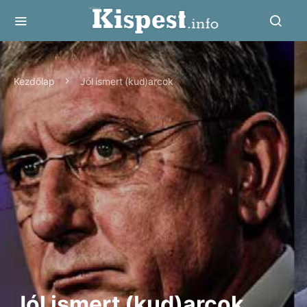
Kezdőlap
Jól ismert (kud)arcok
Jól ismert (kud)arcok