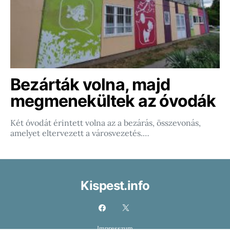
Bezárták volna, majd
megmenekültek az óvodák
Két óvodát érintett volna az a bezárás, összevonás,
amelyet eltervezett a városvezetés.…
Kispest.info
Impresszum