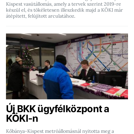
Kispest vasútállomás, amely a tervek szerint 2019-re
készül el, és tökéletesen illeszkedik majd a KÖKI már
átépített, felújított arculatához.
Új BKK ügyfélközpont a
KÖKI-n
Kőbánya-Kispest metróállomásnál nyitotta meg a