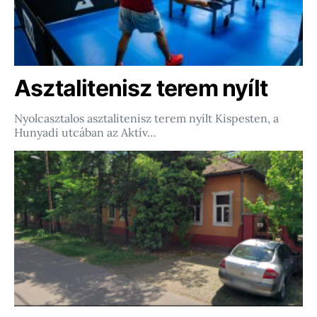
Asztalitenisz terem nyílt
Nyolcasztalos asztalitenisz terem nyílt Kispesten, a
Hunyadi utcában az Aktív…