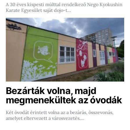
A 30 éves kispesti múlttal rendelkező Nego Kyokushin
Karate Egyesület saját dojo-t…
Bezárták volna, majd
megmenekültek az óvodák
Két óvodát érintett volna az a bezárás, összevonás,
amelyet eltervezett a városvezetés.…