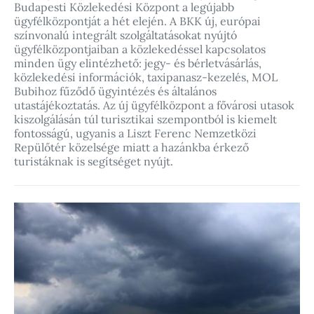
Budapesti Közlekedési Központ a legújabb
ügyfélközpontját a hét elején. A BKK új, európai
színvonalú integrált szolgáltatásokat nyújtó
ügyfélközpontjaiban a közlekedéssel kapcsolatos
minden ügy elintézhető: jegy- és bérletvásárlás,
közlekedési információk, taxipanasz-kezelés, MOL
Bubihoz fűződő ügyintézés és általános
utastájékoztatás. Az új ügyfélközpont a fővárosi utasok
kiszolgálásán túl turisztikai szempontból is kiemelt
fontosságú, ugyanis a Liszt Ferenc Nemzetközi
Repülőtér közelsége miatt a hazánkba érkező
turistáknak is segítséget nyújt.