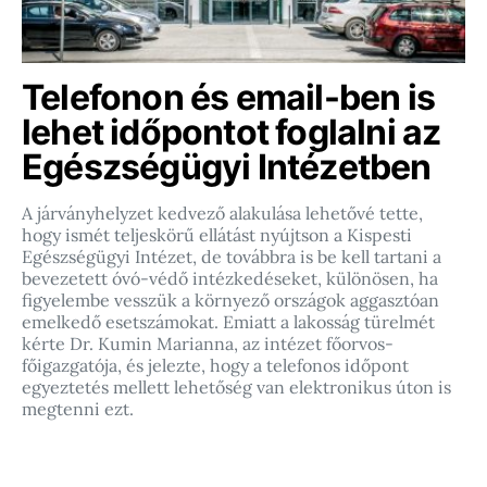
Telefonon és email-ben is
lehet időpontot foglalni az
Egészségügyi Intézetben
A járványhelyzet kedvező alakulása lehetővé tette,
hogy ismét teljeskörű ellátást nyújtson a Kispesti
Egészségügyi Intézet, de továbbra is be kell tartani a
bevezetett óvó-védő intézkedéseket, különösen, ha
figyelembe vesszük a környező országok aggasztóan
emelkedő esetszámokat. Emiatt a lakosság türelmét
kérte Dr. Kumin Marianna, az intézet főorvos-
főigazgatója, és jelezte, hogy a telefonos időpont
egyeztetés mellett lehetőség van elektronikus úton is
megtenni ezt.