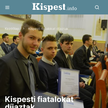
Kezdőlap
Kispesti fiatalokat díjaztak
Kispesti fiatalokat
díjaztak