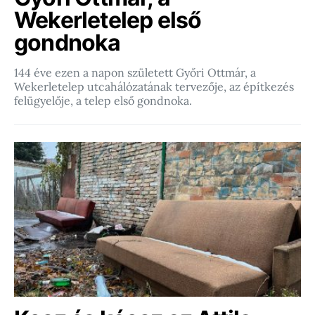
Wekerletelep első
gondnoka
144 éve ezen a napon született Győri Ottmár, a
Wekerletelep utcahálózatának tervezője, az építkezés
felügyelője, a telep első gondnoka.