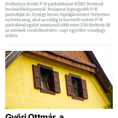
férőhelyes őrzött P+R parkolóházat KÖKI Terminál
bevásárlóközpontnál. Budapest legnagyobb P+R
parkolóját dr. György István főpolgármester-helyettes
nyitotta meg, ahol az eddig is üzemelő nyitott P+R
parkolóval együtt mostantól több mint 530 férőhely áll
az autósok rendelkezésére, napi egyetlen vonaljegy
áráért.
Győri Ottmár, a