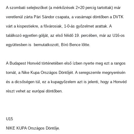
A szombati selejtezőket (a mérkőzések 2×20 percig tartottak) már
veretlenül zárta Pári Sándor csapata, a vasárnapi döntőben a DVTK
várt a kispestiekre, a fővárosiak, 1-0-ás győzelmet arattak. A
találkozó egyetlen gólját, az első félidő 19. percében, már az U16-os
együttesben is bemutatkozott, Bíró Bence lőtte.
A Budapest Honvéd történetében első ízben nyerte meg ezt a rangos
tornát, a Nike Kupa Országos Döntőjét. A seregszemle megnyerésén
és a dicsőségen túl, ez a kupagyőzelem azt is jelenti, hogy a Honvéd
részt vehet az európai döntőben.
U15
NIKE KUPA Országos Döntője.