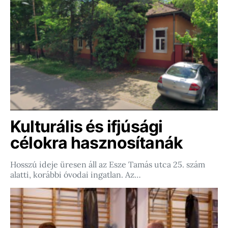
Kulturális és ifjúsági
célokra hasznosítanák
Hosszú ideje üresen áll az Esze Tamás utca 25. szám
alatti, korábbi óvodai ingatlan. Az…