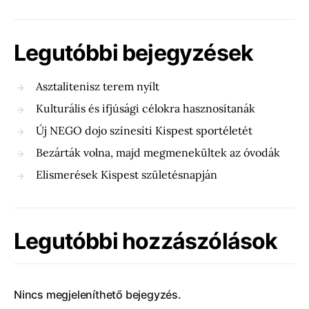
Legutóbbi bejegyzések
Asztalitenisz terem nyílt
Kulturális és ifjúsági célokra hasznosítanák
Új NEGO dojo színesíti Kispest sportéletét
Bezárták volna, majd megmenekültek az óvodák
Elismerések Kispest születésnapján
Legutóbbi hozzászólások
Nincs megjeleníthető bejegyzés.