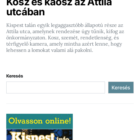
Kosz és káosz az Attila
utcában
Kispest talán egyik legaggasztóbb állapotú része az
Attila utca, amelynek rendezése úgy tűnik, kifog az
önkormányzaton. Kosz, szemét, rendetlenség, és
térfigyelő kamera, amely mintha azért lenne, hogy
lehessen a lomokat valami alá pakolni.
Keresés
Keresés