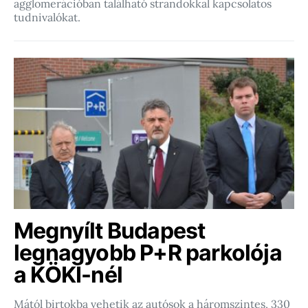
agglomerációban található strandokkal kapcsolatos
tudnivalókat.
Megnyílt Budapest
legnagyobb P+R parkolója
a KÖKI-nél
Mától birtokba vehetik az autósok a háromszintes, 330