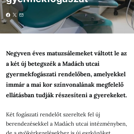
Negyven éves matuzsálemeket váltott le az
a két új betegszék a Madách utcai
gyermekfogászati rendelőben, amelyekkel
immár a mai kor színvonalának megfelelő
ellátásban tudják részesíteni a gyerekeket.
Két fogászati rendelőt szereltek fel új
berendezésekkel a Madách utcai intézményben,
de a gyökérkezelésekhez is új eszközöket