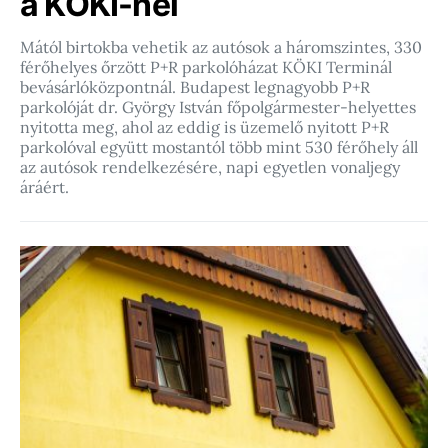
a KÖKI-nél
Mától birtokba vehetik az autósok a háromszintes, 330
férőhelyes őrzött P+R parkolóházat KÖKI Terminál
bevásárlóközpontnál. Budapest legnagyobb P+R
parkolóját dr. György István főpolgármester-helyettes
nyitotta meg, ahol az eddig is üzemelő nyitott P+R
parkolóval együtt mostantól több mint 530 férőhely áll
az autósok rendelkezésére, napi egyetlen vonaljegy
áráért.