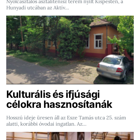
Nyolcasztalos asztalitenisz terem nyílt Kispesten, a
Hunyadi utcában az Aktív…
Kulturális és ifjúsági
célokra hasznosítanák
Hosszú ideje üresen áll az Esze Tamás utca 25. szám
alatti, korábbi óvodai ingatlan. Az…