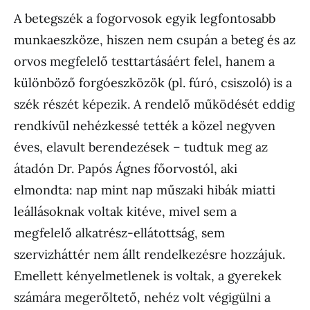
A betegszék a fogorvosok egyik legfontosabb
munkaeszköze, hiszen nem csupán a beteg és az
orvos megfelelő testtartásáért felel, hanem a
különböző forgóeszközök (pl. fúró, csiszoló) is a
szék részét képezik. A rendelő működését eddig
rendkívül nehézkessé tették a közel negyven
éves, elavult berendezések – tudtuk meg az
átadón Dr. Papós Ágnes főorvostól, aki
elmondta: nap mint nap műszaki hibák miatti
leállásoknak voltak kitéve, mivel sem a
megfelelő alkatrész-ellátottság, sem
szervizháttér nem állt rendelkezésre hozzájuk.
Emellett kényelmetlenek is voltak, a gyerekek
számára megerőltető, nehéz volt végigülni a