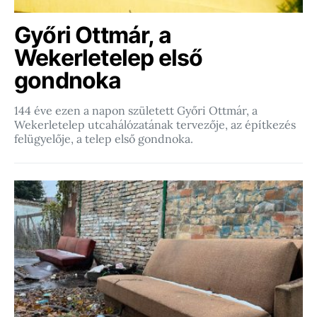
Győri Ottmár, a
Wekerletelep első
gondnoka
144 éve ezen a napon született Győri Ottmár, a
Wekerletelep utcahálózatának tervezője, az építkezés
felügyelője, a telep első gondnoka.