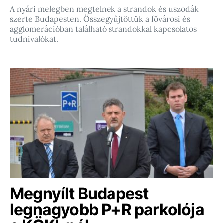
A nyári melegben megtelnek a strandok és uszodák
szerte Budapesten. Összegyűjtöttük a fővárosi és
agglomerációban található strandokkal kapcsolatos
tudnivalókat.
Megnyílt Budapest
legnagyobb P+R parkolója