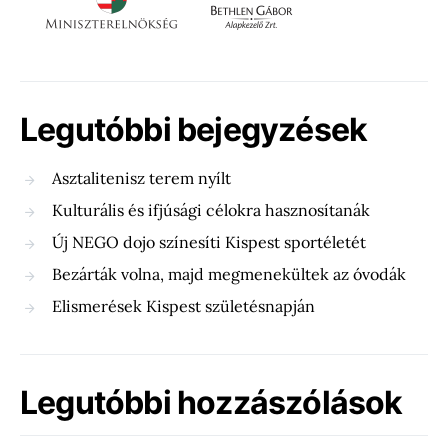
Legutóbbi bejegyzések
Asztalitenisz terem nyílt
Kulturális és ifjúsági célokra hasznosítanák
Új NEGO dojo színesíti Kispest sportéletét
Bezárták volna, majd megmenekültek az óvodák
Elismerések Kispest születésnapján
Legutóbbi hozzászólások