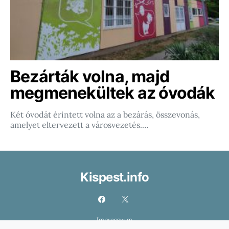
Bezárták volna, majd
megmenekültek az óvodák
Két óvodát érintett volna az a bezárás, összevonás,
amelyet eltervezett a városvezetés.…
Kispest.info
Impresszum