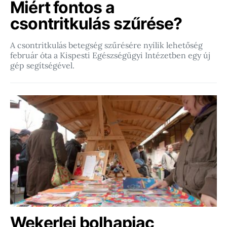
Miért fontos a
csontritkulás szűrése?
A csontritkulás betegség szűrésére nyílik lehetőség
február óta a Kispesti Egészségügyi Intézetben egy új
gép segítségével.
Wekerlei bolhapiac