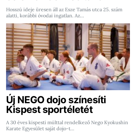
Hosszú ideje üresen áll az Esze Tamás utca 25. szám
alatti, korábbi óvodai ingatlan. Az…
Új NEGO dojo színesíti
Kispest sportéletét
A 30 éves kispesti múlttal rendelkező Nego Kyokushin
Karate Egyesület saját dojo-t…